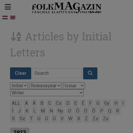
Articles by Initial
Letters
Clear
ALL
A
Á
B
C
Cs
D
E
É
F
G
Gy
H
I
Í
J
K
L
M
N
Ny
O
Ó
Ö
Ő
P
Q
R
S
Sz
T
U
Ú
Ü
V
W
X
Z
Zs
Zx
2923