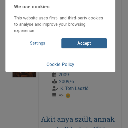
=>
We use cookies
This website uses first- and third-party cookies
A kis zöld könyvecske
to analyse and improve your browsing
experience.
Papp István Gázsa a hegedű idétlen
Settings
Accept
tartásáról és a népzenére áttértek
születésének 50. évfordulójáról
Cookie Policy
2009
2009/6
K. Tóth László
=>
Akit anya szült, annak