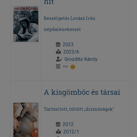
hit
Beszélgetés Lovász Irén
népdalénekessel
2023
2023/6
Grozdits Károly
=>
A kisgömböc és társai
Tartósított, töltött „disznóságok"
2012
2012/1