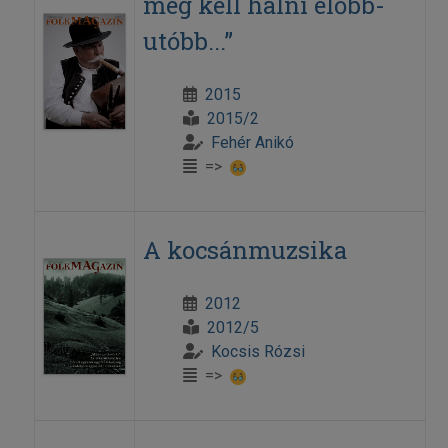
meg kell halni előbb-
utóbb...”
2015
2015/2
Fehér Anikó
=>
A kocsánmuzsika
2012
2012/5
Kocsis Rózsi
=>