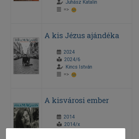
Juhász Katalin
=>
A kis Jézus ajándéka
2024
2024/6
Kincs István
=>
A kisvárosi ember
2014
2014/x
Jávorszky Béla Szilárd