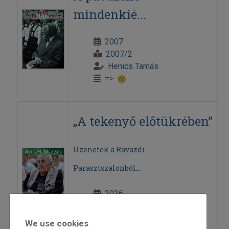
mindenkié...
2007
2007/2
Henics Tamás
=>
„A tekenyő előtükrében”
Üzenetek a Ravazdi
Parasztszalonból...
2026
2026/2
Henics Tamás
We use cookies