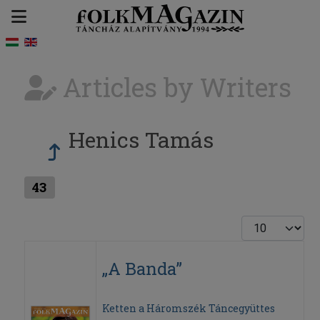
Articles by Writers
Henics Tamás
43
Display #
„A Banda”
Ketten a Háromszék Táncegyüttes