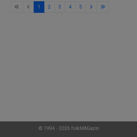
1
2
3
4
5
© 1994 - 2026 folkMAGazin