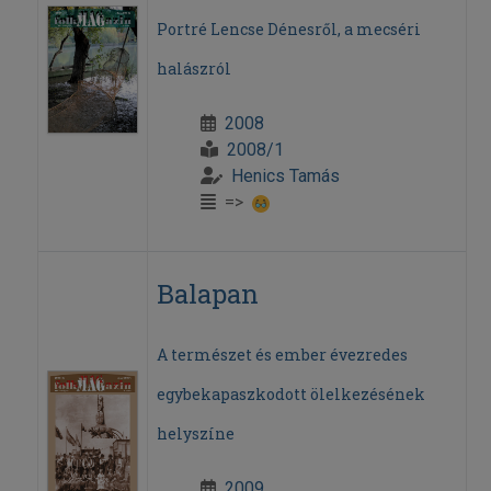
Portré Lencse Dénesről, a mecséri
halászról
2008
2008/1
Henics Tamás
=>
Balapan
A természet és ember évezredes
egybekapaszkodott ölelkezésének
helyszíne
2009