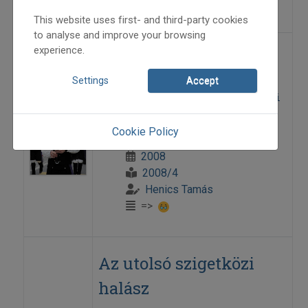
=>
This website uses first- and third-party cookies
to analyse and improve your browsing
experience.
A visai karikázás
Settings
Accept
Különleges hagyomány egy mezőségi
falu szőlőművelésében
Cookie Policy
2008
2008/4
Henics Tamás
=>
Az utolsó szigetközi
halász