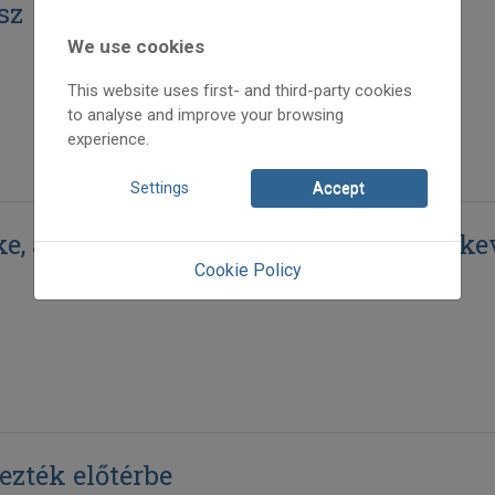
sz
We use cookies
This website uses first- and third-party cookies
to analyse and improve your browsing
experience.
Settings
Accept
, a szépség és a mai ifjúság... – Csipk
Cookie Policy
yezték előtérbe