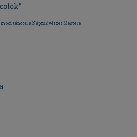
ncolok”
rimóci táncos, a Népművészet Mestere
a