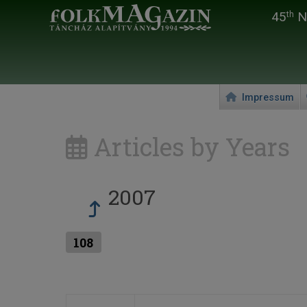
45
Na
th
Impressum
Articles by Years
2007
108