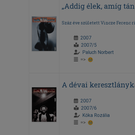
„Addig élek, amíg tá
Száz éve született Vincze Ferenc 
2007
2007/5
Paluch Norbert
=>
A dévai keresztlányk
2007
2007/6
Kóka Rozália
=>