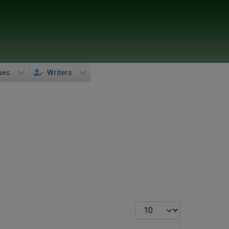
ues
Writers
Display #