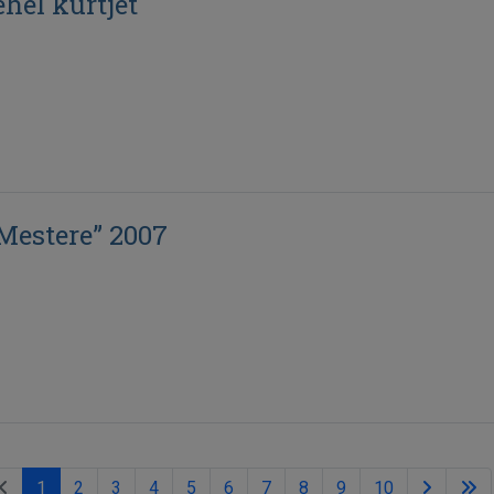
hel kürtjét
Mestere” 2007
1
2
3
4
5
6
7
8
9
10