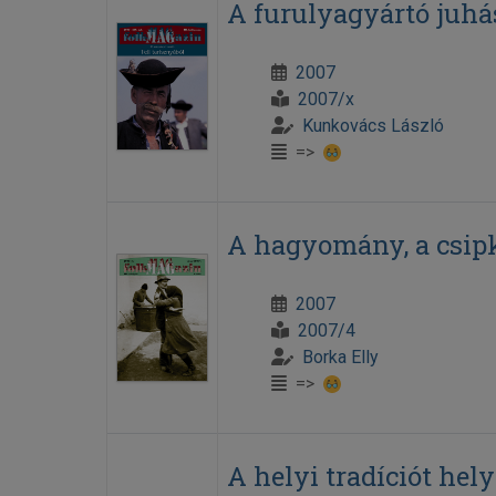
A furulyagyártó juhá
2007
2007/x
Kunkovács László
=>
A hagyomány, a csipke
2007
2007/4
Borka Elly
=>
A helyi tradíciót hel