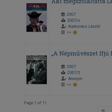
Aki megszólaltatta Le
2007
2007/x
Kunkovács László
=>
„A Népművészet Ifjú 
2007
2007/2
Anonym
=>
Page 1 of 11