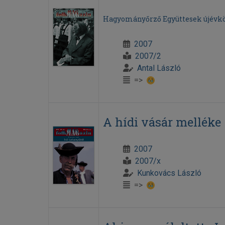
Hagyományőrző Együttesek újévkö
2007
2007/2
Antal László
=>
A hídi vásár melléke
2007
2007/x
Kunkovács László
=>