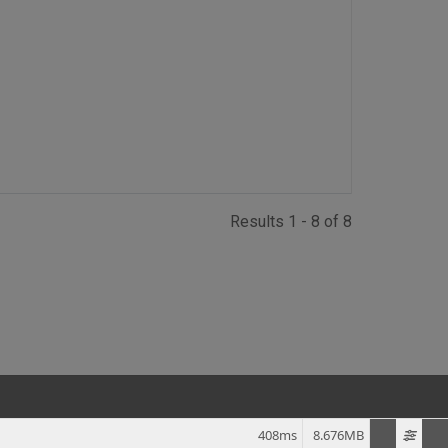
Results 1 - 8 of 8
408ms
8.676MB