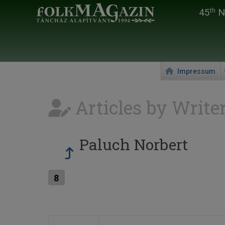
45
Na
th
Impressum
Articles by Write
Paluch Norbert
8