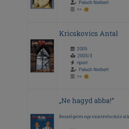
Paluch Norbert
=>
Kricskovics Antal
2005
2005/3
riport
Paluch Norbert
=>
„Ne hagyd abba!”
Beszélgetés egy ezüstévforduló al