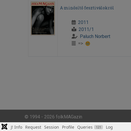
A minősítő fesztiválokról
2011
2011/1
Paluch Norbert
=>
© 1994 - 2026 folkMAGazin
J! Info
Request
Session
Profile
Queries
Log
121