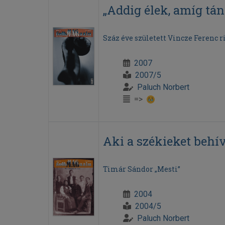
„Addig élek, amíg tá
Száz éve született Vincze Ferenc 
2007
2007/5
Paluch Norbert
=>
Aki a székieket behí
Timár Sándor „Mesti”
2004
2004/5
Paluch Norbert