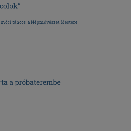
ncolok”
rimóci táncos, a Népművészet Mestere
vta a próbaterembe