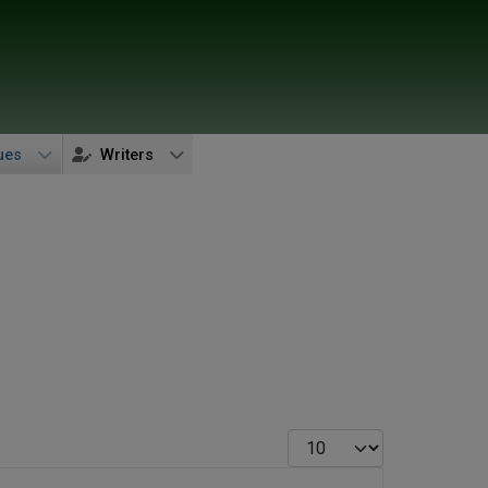
ues
Writers
Display #