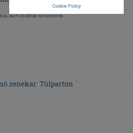
Cookie Policy
kus, akit imádtak az emberek
nó zenekar: Túlparton