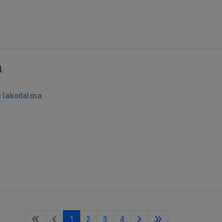
ú
s lakodalma
1
2
3
4