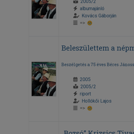
2005/2
albumajánló
Kovács Gáborján
=>
Beleszülettem a nép
Beszélgetés a 75 éves Béres János
2005
2005/2
riport
Hollókői Lajos
=>
„Bozsó” Krizsics Tiva