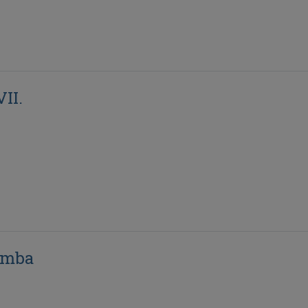
II.
omba