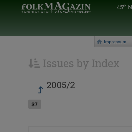
45
Na
th
Impressum
Issues by Index
2005/2
37