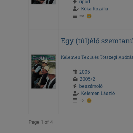
riport
Kóka Rozália
=>
Egy (túl)élő szemtan
Kelemen Tekla és Tötszegi Andrá
2005
2005/2
beszámoló
Kelemen László
=>
Page 1 of 4