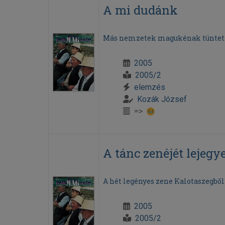
A mi dudánk
Más nemzetek magukénak tüntetik
2005
2005/2
elemzés
Kozák József
=>
A tánc zenéjét lejegy
A hét legényes zene Kalotaszegből 
2005
2005/2