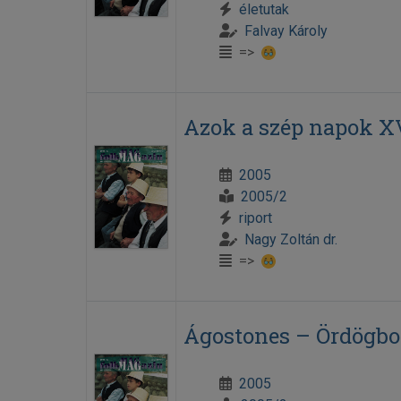
életutak
Falvay Károly
=>
Azok a szép napok XV
2005
2005/2
riport
Nagy Zoltán dr.
=>
Ágostones – Ördögb
2005