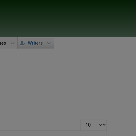
ues
Writers
Display #