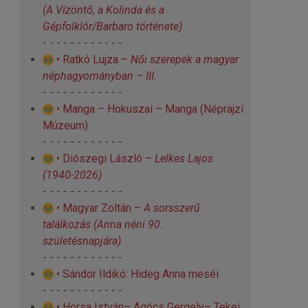
(A Vízöntő, a Kolinda és a
Gépfolklór/Barbaro története)
- - - - - - - - - - - -
• Ratkó Lujza –
Női szerepek a magyar
néphagyományban – III.
- - - - - - - - - - - -
• Manga – Hokuszai – Manga (Néprajzi
Múzeum)
- - - - - - - - - - - -
• Diószegi László –
Lelkes Lajos
(1940-2026)
- - - - - - - - - - - -
• Magyar Zoltán –
A sorsszerű
találkozás
(Anna néni 90.
születésnapjára)
- - - - - - - - - - - -
• Sándor Ildikó: Hideg Anna meséi
- - - - - - - - - - - -
• Horsa István– Agócs Gergely– Tekei