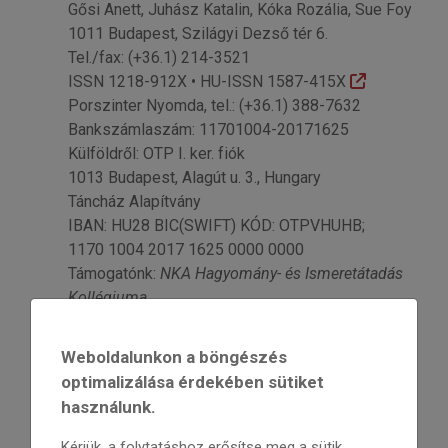
Gősi Anett, Juhász Katalin, Kóka Rozália, Sue Foy
1011 Budapest, Szilágyi Dezső tér 6.
Tel./fax: (+36.1) 214-3521
ISSN 1218-912X • HU-ISSN 1587-415X
Porszinter Nyomda, tel.: (+36.1) 388-7632
Bankszámlaszám: 11701004-20171625
Külföldről: OTP I. ker. fiók
1013 Budapest, Alagút u. 3., Hungary
Táncház Alapítvány
IBAN: HU28 BIC(SWIFT) KÓD: OTPVHUHB;
1170 1004 2017 1625 0000 0000
Támogatónk:
NKA Hagyomány- és Ismeretátadás
Kollégiuma
Weboldalunkon a böngészés
optimalizálása érdekében sütiket
használunk.
Kérjük, a folytatáshoz erősítse meg a sütik