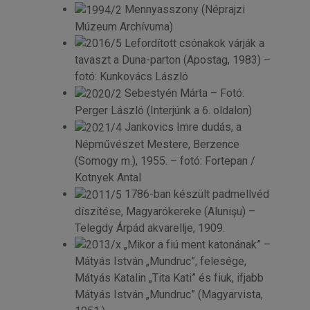
Mennyasszony (Néprajzi
Múzeum Archívuma)
Lefordított csónakok várják a
tavaszt a Duna-parton (Apostag, 1983) –
fotó: Kunkovács László
Sebestyén Márta – Fotó:
Perger László (Interjúnk a 6. oldalon)
Jankovics Imre dudás, a
Népművészet Mestere, Berzence
(Somogy m.), 1955. – fotó: Fortepan /
Kotnyek Antal
1786-ban készült padmellvéd
díszítése, Magyarókereke (Alunişu) –
Telegdy Árpád akvarellje, 1909.
„Mikor a fiú ment katonának” –
Mátyás István „Mundruc”, felesége,
Mátyás Katalin „Tita Kati” és fiuk, ifjabb
Mátyás István „Mundruc” (Magyarvista,