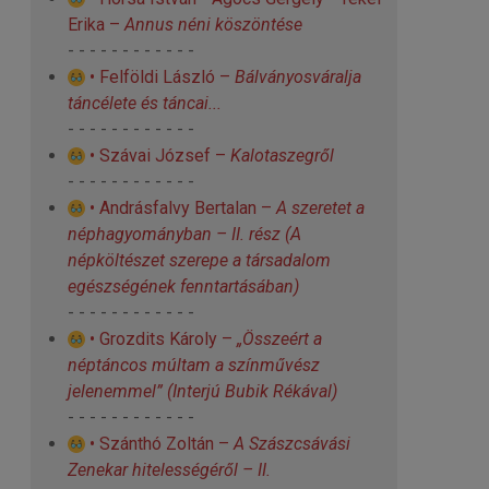
Erika –
Annus néni köszöntése
- - - - - - - - - - - -
• Felföldi László –
Bálványosváralja
táncélete és táncai...
- - - - - - - - - - - -
• Szávai József –
Kalotaszegről
- - - - - - - - - - - -
• Andrásfalvy Bertalan –
A szeretet a
néphagyományban – II. rész
(A
népköltészet szerepe a társadalom
egészségének fenntartásában)
- - - - - - - - - - - -
• Grozdits Károly –
„Összeért a
néptáncos múltam a színművész
jelenemmel”
(Interjú Bubik Rékával)
- - - - - - - - - - - -
• Szánthó Zoltán –
A Szászcsávási
Zenekar hitelességéről – II.