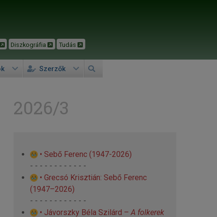
Diszkográfia
Tudás
ok
Szerzők
2026/3
• Sebő Ferenc (1947-2026)
- - - - - - - - - - - -
• Grecsó Krisztián: Sebő Ferenc
(1947–2026)
- - - - - - - - - - - -
• Jávorszky Béla Szilárd –
A folkerek