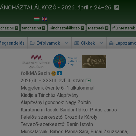
TÁNCHÁZTALÁLKOZÓ • 2026. április 24–26.
ncház 50
tanchaz.hu
Táncháztalálkozó
Mesterek
Ifjú Mesterek
egrendelés
Évfolyamok
Cikkek
Lapszám
folk
MAG
azin
2026/3. – XXXIII. évf. 3. szám
Megjelenik évente 6+1 alkalommal
Kiadja a Táncház Alapítvány
Alapítványi gondnok: Nagy Zoltán
Kuratóriumi tagok: Sándor Ildikó, P. Vas János
Felelős szerkesztő: Grozdits Károly
Tervező-szerkesztő: Berán István
Munkatársak: Babos Panna Sára, Busai Zsuzsanna,