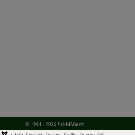
© 1994 - 2026 folkMAGazin
J! Info
Request
Session
Profile
Queries
74