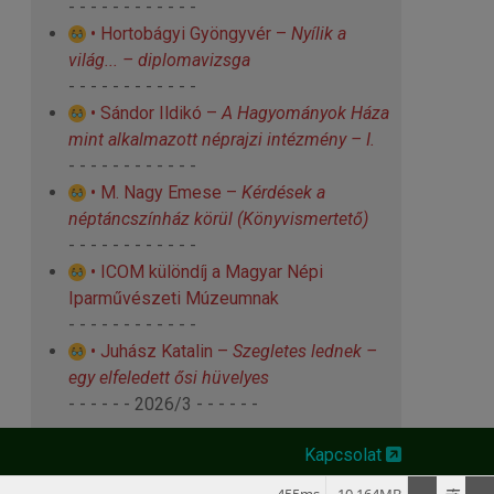
- - - - - - - - - - - -
• Hortobágyi Gyöngyvér –
Nyílik a
világ... – diplomavizsga
- - - - - - - - - - - -
• Sándor Ildikó –
A Hagyományok Háza
mint alkalmazott néprajzi intézmény – I.
- - - - - - - - - - - -
• M. Nagy Emese –
Kérdések a
néptáncszínház körül
(Könyvismertető)
- - - - - - - - - - - -
• ICOM különdíj a Magyar Népi
Iparművészeti Múzeumnak
- - - - - - - - - - - -
• Juhász Katalin –
Szegletes lednek –
egy elfeledett ősi hüvelyes
- - - - - - 2026/3 - - - - - -
Kapcsolat