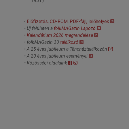
1951.)
© Free
Joomla! 3 Modules
- by
VinaGecko.com
•
Előfizetés, CD-ROM, PDF-fájl, lelőhelyek
• Új felületen a
folkMAGazin Lapozó
•
Kalendárium 2026 megrendelése
• folkMAGazin 30
találkozó
• A 25 éves jubileum a Táncháztalálkozón
• A 20 éves jubileum eseményei
• Közösségi oldalaink