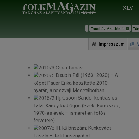
XLV. 
Táncház Akadémia
Tá
Impresszum
M
Cseh Tamás
Dsupin Pál (1963–2020) – A
képet Pauer Erika készítette 2010
nyarán, a noszvaji Mesetáborban
Ifj. Csoóri Sándor kontrás és
Tatár Károly kisbőgős (Szék, Forrószeg,
1970-es évek – ismeretlen fotós
felvétele)
III. különszám: Kunkovács
László – Teli tarisznyából