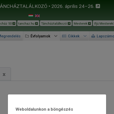
TÁNCHÁZTALÁLKOZÓ • 2026. április 24–26.
ncház 50
tanchaz.hu
Táncháztalálkozó
Mesterek
Ifjú Mesterek
egrendelés
Évfolyamok
Cikkek
Lapszám
x
Weboldalunkon a böngészés