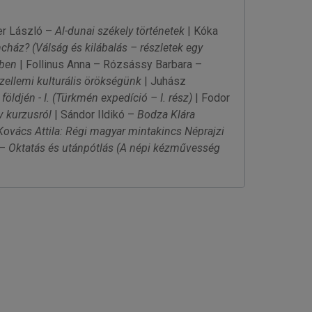
er László –
Al-dunai székely történetek
| Kóka
ncház?
(Válság és kilábalás – részletek egy
ében
| Follinus Anna – Rózsássy Barbara –
zellemi kulturális örökségünk
| Juhász
ldjén - I.
(Türkmén expedíció – I. rész)
| Fodor
v kurzusról
| Sándor Ildikó –
Bodza Klára
ovács Attila: Régi magyar mintakincs Néprajzi
 –
Oktatás és utánpótlás
(A népi kézművesség