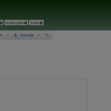
Diszkográfia
Tudás
ok
Szerzők