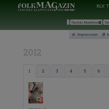
XLV. 
Táncház Akadémia
Tá
Impresszum
M
2012
1
2
3
4
5
6