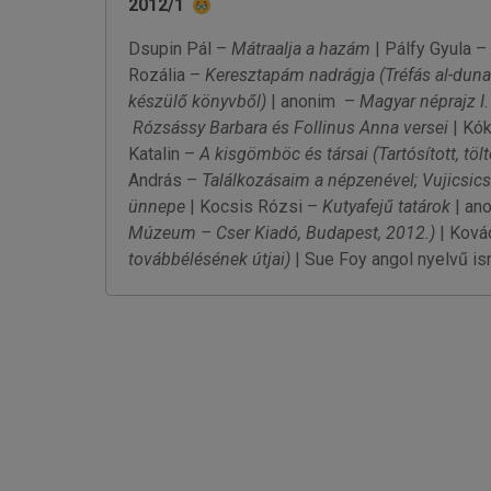
2012/1
Dsupin Pál –
Mátraalja a hazám
| Pálfy Gyula –
Rozália –
Keresztapám nadrágja
(Tréfás al-dun
készülő könyvből)
| anonim –
Magyar néprajz I.
Rózsássy Barbara és Follinus Anna versei
| Kók
Katalin –
A kisgömböc és társai
(Tartósított, tö
András –
Találkozásaim a népzenével; Vujicsic
ünnepe
| Kocsis Rózsi –
Kutyafejű tatárok
| an
Múzeum – Cser Kiadó, Budapest, 2012.)
| Ková
továbbélésének útjai)
| Sue Foy angol nyelvű is