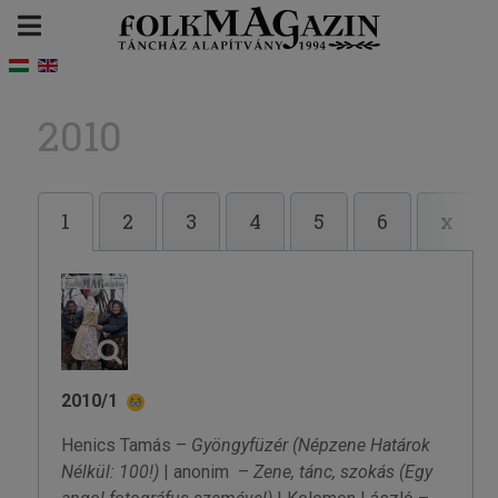
2010
1
2
3
4
5
6
x
2010/1
Henics Tamás –
Gyöngyfüzér
(Népzene Határok
Nélkül: 100!)
| anonim –
Zene, tánc, szokás
(Egy