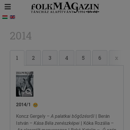
2014
1
2
3
4
5
6
x
2014/1
Koncz Gergely –
A palatkai bőgőzésről
| Berán
István –
Kása Béla zenészképei
| Kóka Rozália –