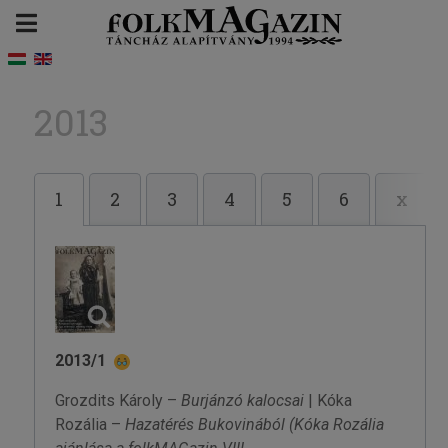
2013
1
2
3
4
5
6
x
2013/1
Grozdits Károly –
Burjánzó kalocsai
| Kóka
Rozália –
Hazatérés Bukovinából
(Kóka Rozália