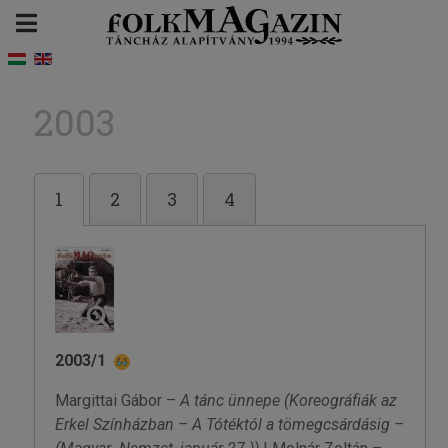
2003
1
2
3
4
2003/1
Margittai Gábor –
A tánc ünnepe
(Koreográfiák az
Erkel Színházban – A Tótéktól a tömegcsárdásig –