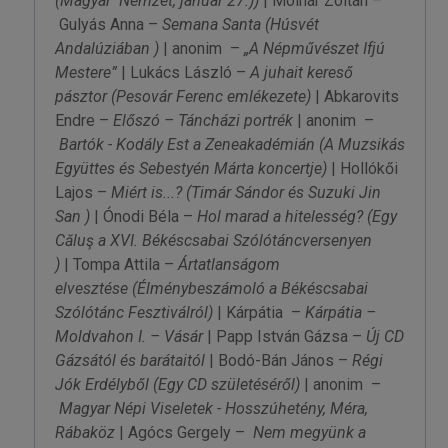
(Magyar Nemzet, január 27.))
| Molnár Zoltán –
Gulyás Anna –
Semana Santa
(Húsvét
Andalúziában )
| anonim –
„A Népművészet Ifjú
Mestere”
| Lukács László –
A juhait kereső
pásztor
(Pesovár Ferenc emlékezete)
| Abkarovits
Endre –
Előszó – Táncházi portrék
| anonim –
Bartók - Kodály Est a Zeneakadémián
(A Muzsikás
Együttes és Sebestyén Márta koncertje)
| Hollókői
Lajos –
Miért is...?
(Timár Sándor és Suzuki Jin
San )
| Ónodi Béla –
Hol marad a hitelesség?
(Egy
Căluş a XVI. Békéscsabai Szólótáncversenyen
)
| Tompa Attila –
Ártatlanságom
elvesztése
(Élménybeszámoló a Békéscsabai
Szólótánc Fesztiválról)
| Kárpátia –
Kárpátia –
Moldvahon I. – Vásár
| Papp István Gázsa –
Új CD
Gázsától és barátaitól
| Bodó-Bán János –
Régi
Jók Erdélyből
(Egy CD születéséről)
| anonim –
Magyar Népi Viseletek - Hosszúhetény, Méra,
Rábaköz
| Agócs Gergely –
Nem megyünk a