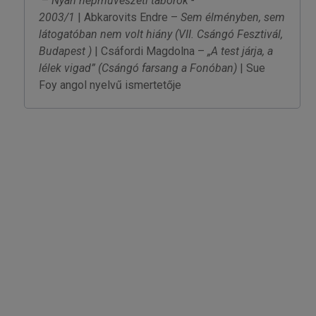
–
Nyári népművészeti táborok -
2003/1
| Abkarovits Endre –
Sem élményben, sem
látogatóban nem volt hiány
(VII. Csángó Fesztivál,
Budapest )
| Csáfordi Magdolna –
„A test járja, a
lélek vigad”
(Csángó farsang a Fonóban)
| Sue
Foy angol nyelvű ismertetője