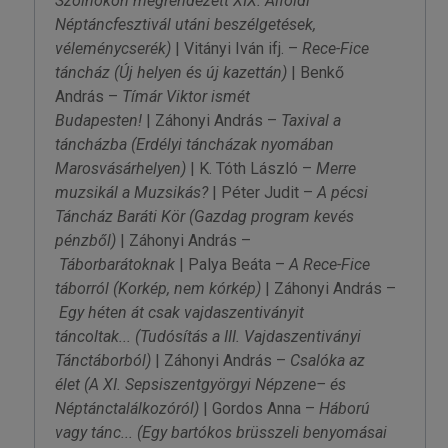
Szolnokon megrendezett XIX. Alföldi
Néptáncfesztivál utáni beszélgetések,
véleménycserék)
| Vitányi Iván ifj. –
Rece-Fice
táncház
(Új helyen és új kazettán)
| Benkő
András –
Tímár Viktor ismét
Budapesten!
| Záhonyi András –
Taxival a
táncházba
(Erdélyi táncházak nyomában
Marosvásárhelyen)
| K. Tóth László –
Merre
muzsikál a Muzsikás?
| Péter Judit –
A pécsi
Táncház Baráti Kör
(Gazdag program kevés
pénzből)
| Záhonyi András –
Táborbarátoknak
| Palya Beáta –
A Rece-Fice
táborról
(Korkép, nem kórkép)
| Záhonyi András –
Egy héten át csak vajdaszentiványit
táncoltak...
(Tudósítás a III. Vajdaszentiványi
Tánctáborból)
| Záhonyi András –
Csalóka az
élet
(A XI. Sepsiszentgyörgyi Népzene– és
Néptánctalálkozóról)
| Gordos Anna –
Háború
vagy tánc...
(Egy bartókos brüsszeli benyomásai