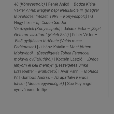
48
(Könyvespolc)
| Fehér Anikó –
Bodza Klára-
Vakler Anna: Magyar népi énekiskola III.
(Magyar
Művelődési Intézet, 1999 – Könyvespolc)
| G.
Nagy Ilián –
Ifj. Csoóri Sándor:
Varázsjelek
(Könyvespolc)
| Juhász Erika –
„Saját
életemre alakítom”
(Keleti Szél)
| Fehér Viktor –
Első gyűjtésem története
(Valós mese
Fedémesen)
| Juhász Katalin –
Most jöttem
Moldvából...
(Beszélgetés Tobak Ferenccel
moldvai gyűjtőútjáról)
| Kocsán László –
„Drága
jányom el kell mennyi”
(Beszélgetés Sinka
Erzsébettel – Múltidéző)
| Avar Panni –
Mohács
IV.
| Gombos András –
Az apátfalvi Kardos
István
(Táncos egyéniségek)
| Sue Foy angol
nyelvű ismertetője