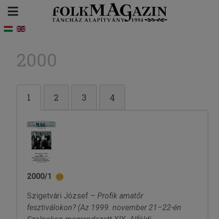
2000
1
2
3
4
2000/1
Szigetvári József –
Profik amatőr
fesztiválokon?
(Az 1999. november 21–22-én