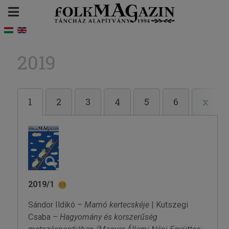
2019
1
2
3
4
5
6
x
2019/1
Sándor Ildikó –
Mamó kertecskéje
| Kutszegi
Csaba –
Hagyomány és korszerűség