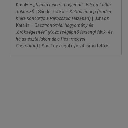
Károly –
„Táncra ítélem magamat”
(Interjú Foltin
Jolánnal)
| Sándor Ildikó –
Kettős ünnep
(Bodza
Klára koncertje a Párbeszéd Házában)
| Juhász
Katalin –
Gasztronómiai hagyomány és
„örökségesítés”
(Közösségépítő farsangi fánk- és
hájastészta-lakomák a Pest megyei
Csömörön)
| Sue Foy angol nyelvű ismertetője