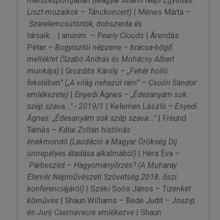
metszéspontjában
(Magyar Állami Népi Együttes:
Liszt-mozaikok – Tánckoncert)
| Ménes Márta –
Szerelemcsütörtök, dobszerda és
társaik...
| anonim –
Pearly Clouds
| Árendás
Péter –
Bogyiszlói népzene – brácsa-bőgő
melléklet
(Szabó András és Mohácsy Albert
munkája)
| Grozdits Károly –
„Fehér holló
feketében”
(„A világ nehezül rám” – Csoóri Sándor
emlékezete)
| Enyedi Ágnes –
„Édesanyám sok
szép szava..." - 2019/1
| Kelemen László –
Enyedi
Ágnes: „Édesanyám sok szép szava..."
| Freund
Tamás –
Kátai Zoltán históriás
énekmondó
(Laudáció a Magyar Örökség Díj
ünnepélyes átadása alkalmából)
| Héra Éva –
Párbeszéd – Hagyományőrzés?
(A Muharay
Elemér Népművészeti Szövetség 2018. őszi
konferenciájáról)
| Széki Soós János –
Tizenkét
kőműves
| Shaun Williams – Bede Judit –
Joszip
és Jurij Csernavecre emlékezve
| Shaun