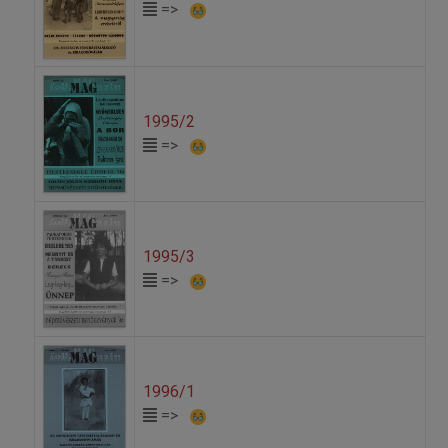
=>
1995/2
=>
1995/3
=>
1996/1
=>