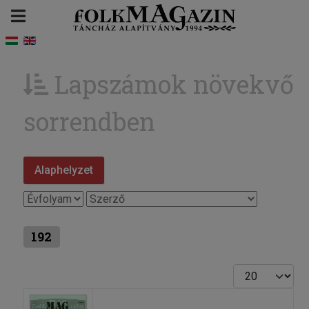
Lapszámok növekvő
sorrendben
Alaphelyzet
192
Tételek #