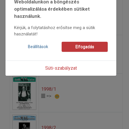
Weboldalunkon a böngészés
optimalizálása érdekében sütiket
1997/2
használunk.
=>
Kérjük, a folytatáshoz erősítse meg a sütik
használatát!
Beállítások
Elfogadás
1997/3
=>
Süti-szabályzat
1998/1
=>
1998/2