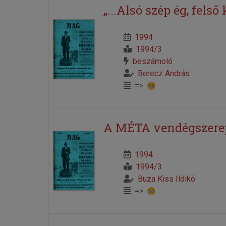
„...Alsó szép ég, felső k
1994
1994/3
beszámoló
Berecz András
=>
A MÉTA vendégszerep
1994
1994/3
Buza Kiss Ildikó
=>