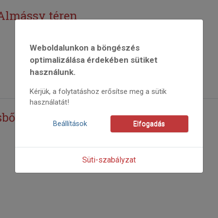
 Almássy téren
Weboldalunkon a böngészés
optimalizálása érdekében sütiket
használunk.
Kérjük, a folytatáshoz erősítse meg a sütik
használatát!
sből
Beállítások
Elfogadás
Süti-szabályzat