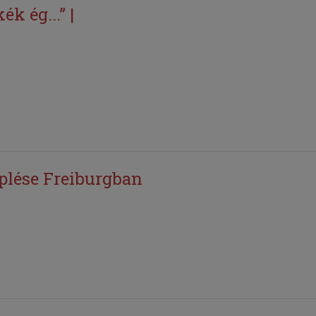
ék ég...” |
lése Freiburgban