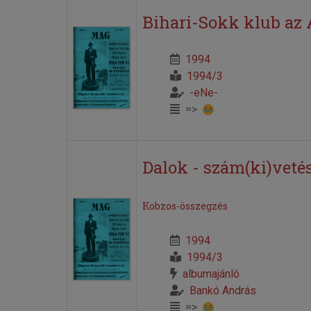
Bihari-Sokk klub az
1994
1994/3
-eNe-
=>
Dalok - szám(ki)veté
Kobzos-összegzés
1994
1994/3
albumajánló
Bankó András
=>