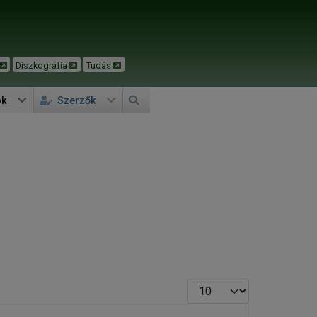
Diszkográfia
Tudás
ok
Szerzők
Tételek #