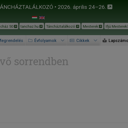
TÁNCHÁZTALÁLKOZÓ • 2026. április 24–26.
ncház 50
tanchaz.hu
Táncháztalálkozó
Mesterek
Ifjú Mesterek
egrendelés
Évfolyamok
Cikkek
Lapszám
vő sorrendben