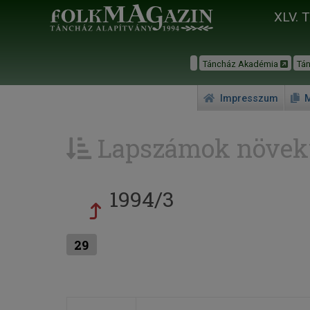
XLV. 
Táncház Akadémia
Tá
Impresszum
M
Lapszámok növek
1994/3
29