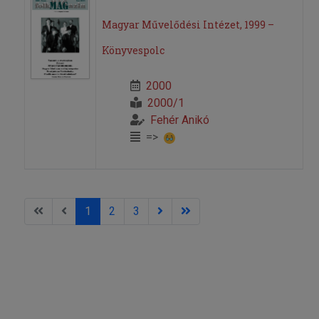
Magyar Művelődési Intézet, 1999 –
Könyvespolc
2000
2000/1
Fehér Anikó
=>
1
2
3