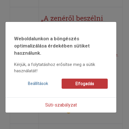
„A zenéről beszélni
olyan, mint az
építészetet eltáncolni”
Weboldalunkon a böngészés
optimalizálása érdekében sütiket
használunk.
Saját gyűjtés – Magyar világi népzene.
Kérjük, a folytatáshoz erősítse meg a sütik
Buda Folk Band, Fonó Budai Zeneház,
használatát!
2016
Beállítások
Elfogadás
2016
2016/2
Fehér Anikó
Süti-szabályzat
=>