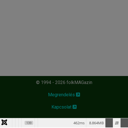
© 1994 - 2026 folkMAGazin
Megrendelés
Kapcsolat
462ms
8.864MB
139