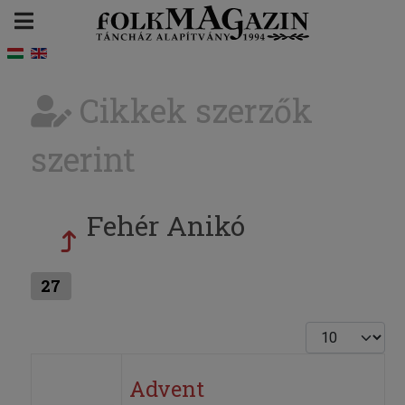
Cikkek szerzők
szerint
Fehér Anikó
27
Tételek #
Advent