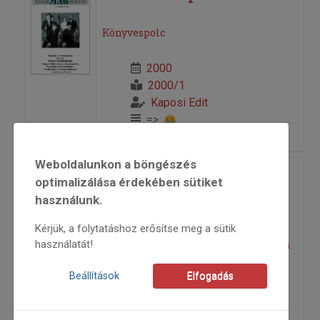
Könyvespolc
2000
2000/1
Kaposi Edit
=>
Weboldalunkon a böngészés
„A kutyadudának a
optimalizálása érdekében sütiket
használunk.
nótája”
Kérjük, a folytatáshoz erősítse meg a sütik
használatát!
A dudazene stílusa és előadásmódja a
vonószenekarok gyakorlatában
Beállítások
Elfogadás
2000