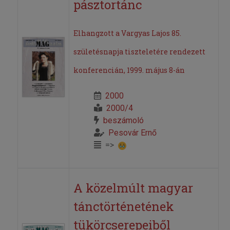
pásztortánc
Elhangzott a Vargyas Lajos 85.
születésnapja tiszteletére rendezett
konferencián, 1999. május 8-án
2000
2000/4
beszámoló
Pesovár Ernő
=>
A közelmúlt magyar
tánctörténetének
tükörcserepeiből