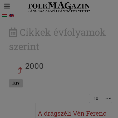
Cikkek évfolyamok
szerint
2000
107
Tételek #
A drágszéli Vén Ferenc