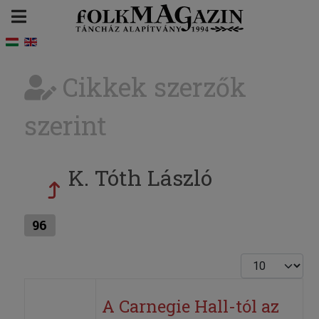
Cikkek szerzők
szerint
K. Tóth László
96
Tételek #
A Carnegie Hall-tól az