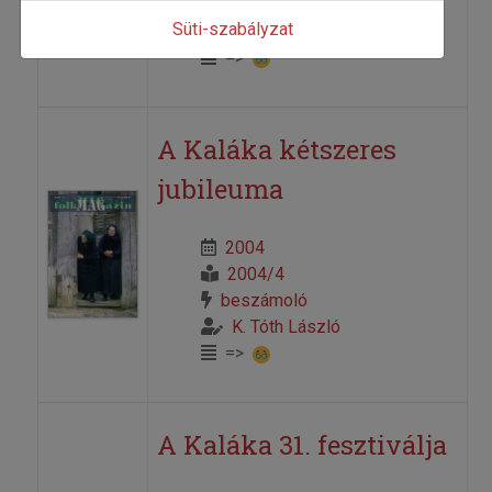
2008/2
Süti-szabályzat
K. Tóth László
=>
A Kaláka kétszeres
jubileuma
2004
2004/4
beszámoló
K. Tóth László
=>
A Kaláka 31. fesztiválja