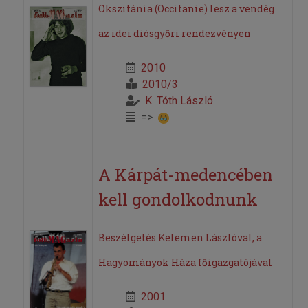
Okszitánia (Occitanie) lesz a vendég
az idei diósgyőri rendezvényen
2010
2010/3
K. Tóth László
=>
A Kárpát-medencében
kell gondolkodnunk
Beszélgetés Kelemen Lászlóval, a
Hagyományok Háza főigazgatójával
2001