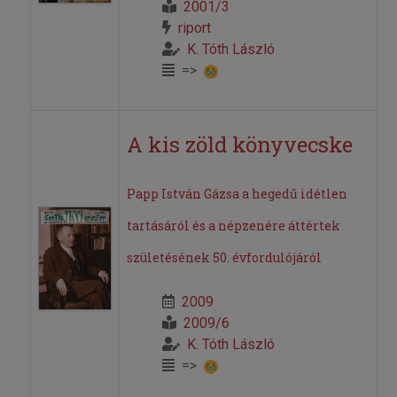
2001/3
riport
K. Tóth László
=>
A kis zöld könyvecske
Papp István Gázsa a hegedű idétlen
tartásáról és a népzenére áttértek
születésének 50. évfordulójáról
2009
2009/6
K. Tóth László
=>