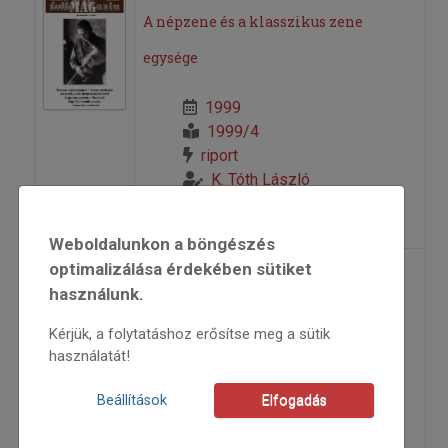
A népzene és a klasszikus zene
egysége
1999
1999/4
riport
K. Tóth László
=>
Weboldalunkon a böngészés
optimalizálása érdekében sütiket
A jövő televíziója
használunk.
Kérjük, a folytatáshoz erősítse meg a sütik
Január óta „sugároz” az interneten
használatát!
fogható kulturális tv
Beállítások
Elfogadás
2008