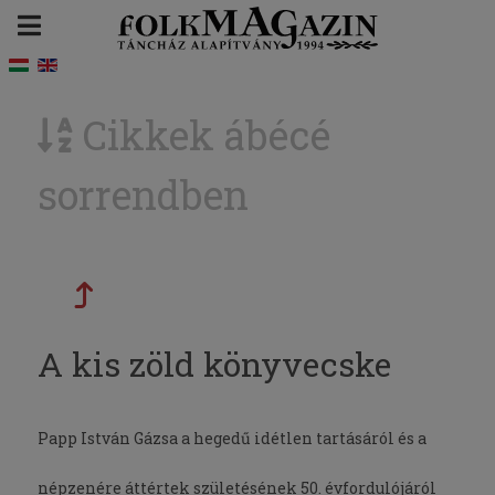
Cikkek ábécé
sorrendben
A kis zöld könyvecske
Papp István Gázsa a hegedű idétlen tartásáról és a
népzenére áttértek születésének 50. évfordulójáról