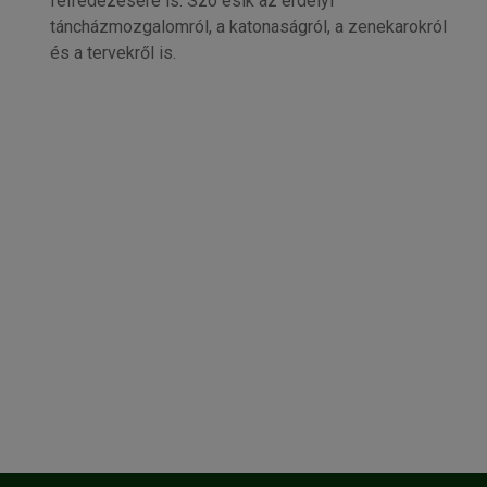
felfedezésére is. Szó esik az erdélyi
táncházmozgalomról, a katonaságról, a zenekarokról
és a tervekről is.