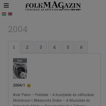
2004
1
2
3
4
5
6
2004/1
Avar Panni –
Poklada – A busójárás és változásai
Mohácson
| Abkarovits Endre –
A Muzsikás és