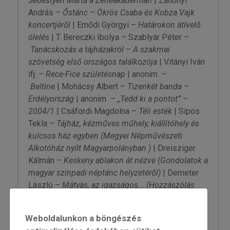
Sebestyén Márta a Zeneakadémián
| Záhonyi
András –
Őstánc – Ökrös Csaba és Kobza Vajk
koncertjéről
| Emődi Györgyi –
Határokon átívelő
ölelés
| T. Bereczki Ibolya – Szablyár Péter –
Tanácskozás a tájházakról – A szakmai
szövetség első országos találkozója
| Vitányi Iván
ifj. –
Rece-Fice születésnap
| anonim –
Beltine
| Mohácsy Albert –
Tizenkét banda –
Erdélyország
| anonim –
„Tedd ki a pontot” –
2004/1
| Csáfordi Magdolna –
Téli esték
| Sipos
Tekla –
Tájház, kézműves műhely, kiállítóhely és
kulcsos ház egyben
(Megyei Népművészeti
Alkotóház nyílt Magyarpolányban )
| Dreisziger
Kálmán –
Keskeny ablakon át nézve
(Gondolatok a
magyar színpadi néptánc helyzetéről)
| Demeter
László –
Mátyás, az igazságos...
(Hozzászólás
Bolya Mátyás: Szomorkás jubileum c.
írásához)
| Kiss Gáborné Eötvös Ella –
Lányi
Weboldalunkon a böngészés
Ágoston
( a Magyarországi Németek