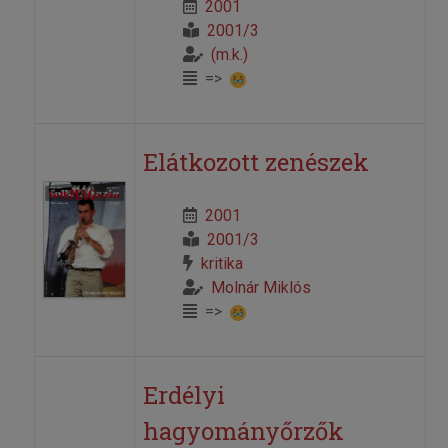
2001
2001/3
(m.k.)
=>
Elátkozott zenészek
2001
2001/3
kritika
Molnár Miklós
=>
Erdélyi
hagyományőrzők