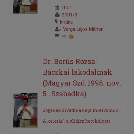
2001
2001/3
kritika
Varga Lajos Márton
=>
Dr. Borús Rózsa:
Bácskai lakodalmak
(Magyar Szó, 1998. nov.
5., Szabadka)
Jöjjenek divatba a népi motívumok–
A „csicsás", a túldíszített helyett