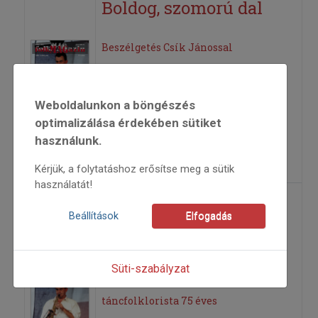
Boldog, szomorú dal
Beszélgetés Csík Jánossal
2001
2001/3
Weboldalunkon a böngészés
riport
optimalizálása érdekében sütiket
Abkarovits Endre
használunk.
=>
Kérjük, a folytatáshoz erősítse meg a sütik
használatát!
Dolgozni mégiscsak
Beállítások
Elfogadás
lehetett
Süti-szabályzat
Pesovár Ernő Kossuth-díjas
táncfolklorista 75 éves