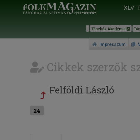
XLV. 
Táncház Akadémia
Tá
Impresszum
M
Cikkek szerzők sz
Felföldi László
24