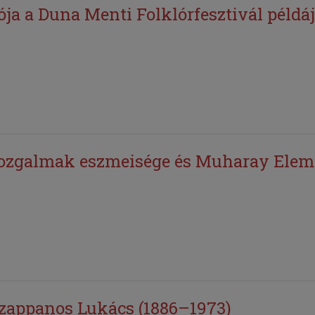
ója a Duna Menti Folklórfesztivál példá
zgalmak eszmeisége és Muharay Elem
zappanos Lukács (1886–1973)