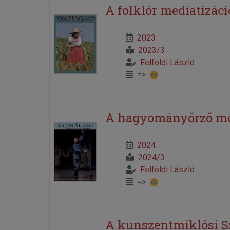
A folklór mediatizáci
2023
2023/3
Felföldi László
=>
A hagyományőrző mo
2024
2024/3
Felföldi László
=>
A kunszentmiklósi S