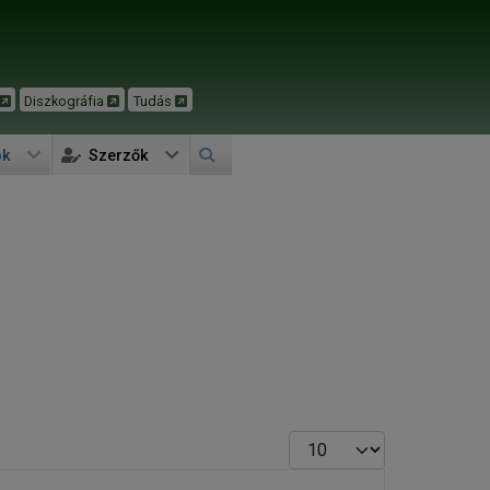
Diszkográfia
Tudás
ok
Szerzők
Tételek #