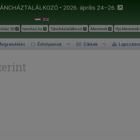
TÁNCHÁZTALÁLKOZÓ • 2026. április 24–26.
ncház 50
tanchaz.hu
Táncháztalálkozó
Mesterek
Ifjú Mesterek
egrendelés
Évfolyamok
Cikkek
Lapszám
erint