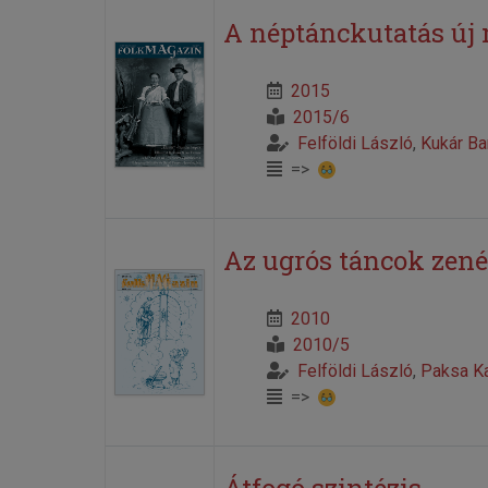
A néptánckutatás új
2015
2015/6
Felföldi László
,
Kukár B
=>
Az ugrós táncok zené
2010
2010/5
Felföldi László
,
Paksa Ka
=>
Átfogó szintézis