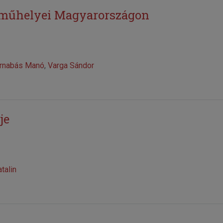
 műhelyei Magyarországon
arnabás Manó
,
Varga Sándor
je
talin