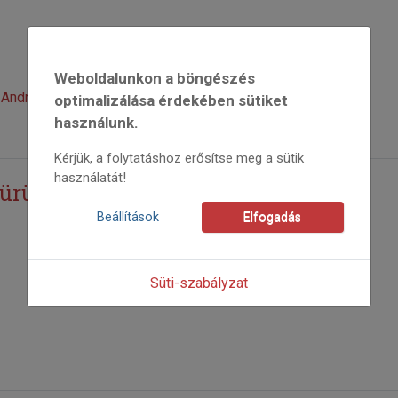
Weboldalunkon a böngészés
András
optimalizálása érdekében sütiket
használunk.
Kérjük, a folytatáshoz erősítse meg a sütik
használatát!
 ürügyén
Beállítások
Elfogadás
Süti-szabályzat