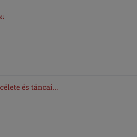
ől
élete és táncai...