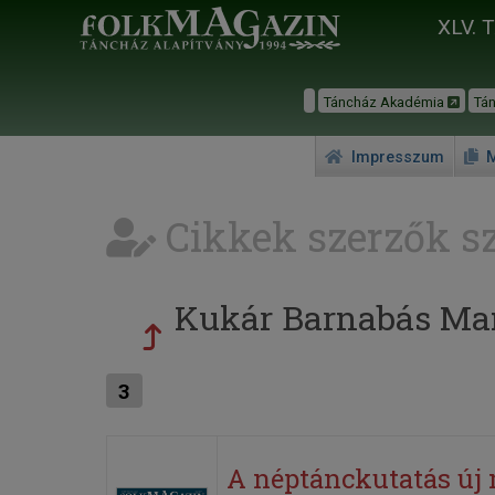
XLV. 
Táncház Akadémia
Tá
Impresszum
M
Cikkek szerzők sz
Kukár Barnabás Ma
3
A néptánckutatás új