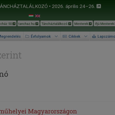
TÁNCHÁZTALÁLKOZÓ • 2026. április 24–26.
ncház 50
tanchaz.hu
Táncháztalálkozó
Mesterek
Ifjú Mesterek
egrendelés
Évfolyamok
Cikkek
Lapszám
erint
nó
 műhelyei Magyarországon