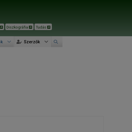
Diszkográfia
Tudás
ok
Szerzők