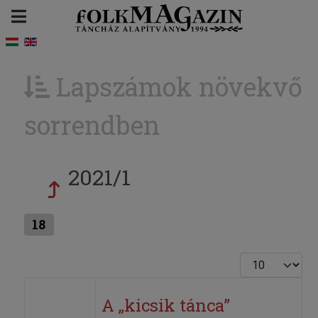
Lapszámok növekvő
sorrendben
2021/1
18
Tételek #
A „kicsik tánca”