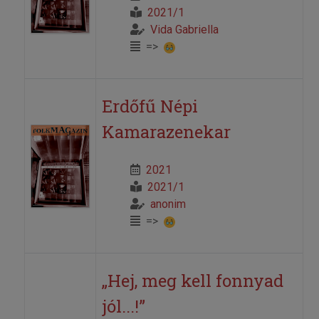
2021/1
Vida Gabriella
=>
Erdőfű Népi
Kamarazenekar
2021
2021/1
anonim
=>
„Hej, meg kell fonnyad
jól...!”