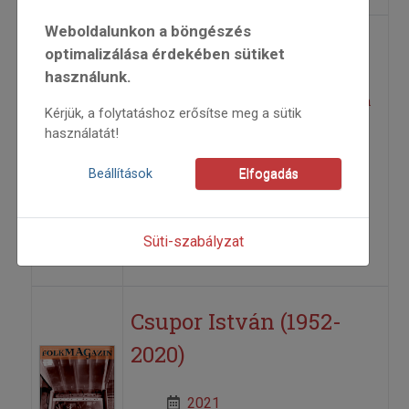
Weboldalunkon a böngészés
Bonchidai népzene I-II.
optimalizálása érdekében sütiket
használunk.
Megjelent az Óbudai Népzenei Iskola
Kérjük, a folytatáshoz erősítse meg a sütik
használatát!
kiadványsorozatának legújabb tagja
Beállítások
Elfogadás
2021
2021/1
Árendás Péter
Süti-szabályzat
=>
Csupor István (1952-
2020)
2021