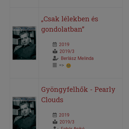
„Csak lélekben és
gondolatban”
2019
2019/3
Berlász Melinda
=>
Gyöngyfelhők - Pearly
Clouds
2019
2019/3
Fehér Anikó