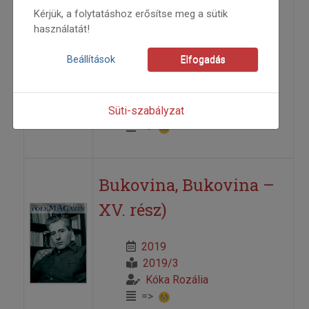
Bergics Lajosék
Kérjük, a folytatáshoz erősítse meg a sütik
használatát!
egyedülálló lemeze
Beállítások
Elfogadás
2019
2019/3
Süti-szabályzat
Mészáros B. Endre
=>
Bukovina, Bukovina –
XV. rész)
2019
2019/3
Kóka Rozália
=>