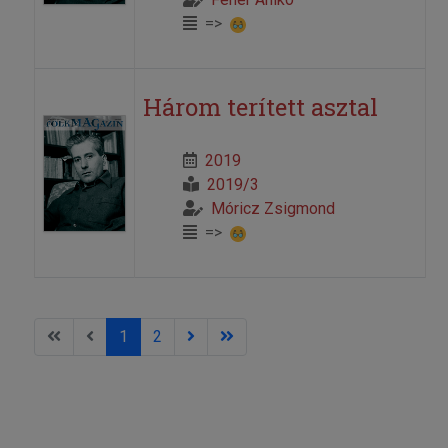
=>
Három terített asztal
2019
2019/3
Móricz Zsigmond
=>
1
2