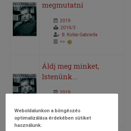
megmutatni
2019
2019/3
B. Koltai Gabriella
=>
Áldj meg minket,
Istenünk...
2019
2019/3
Fehér Anikó
Weboldalunkon a böngészés
=>
optimalizálása érdekében sütiket
használunk.