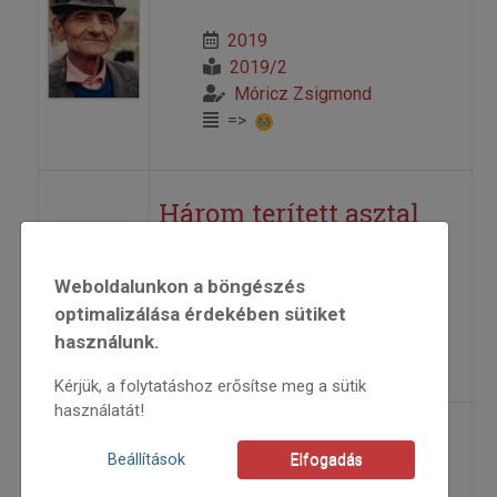
2019
2019/2
Móricz Zsigmond
=>
Három terített asztal
2019
Weboldalunkon a böngészés
2019/3
optimalizálása érdekében sütiket
Móricz Zsigmond
használunk.
=>
Kérjük, a folytatáshoz erősítse meg a sütik
használatát!
Magyarok
Beállítások
Elfogadás