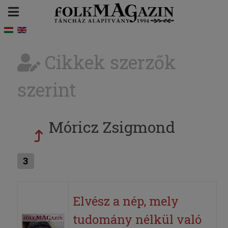
Cikkek szerzők
szerint
Móricz Zsigmond
3
Elvész a nép, mely
tudomány nélkül való