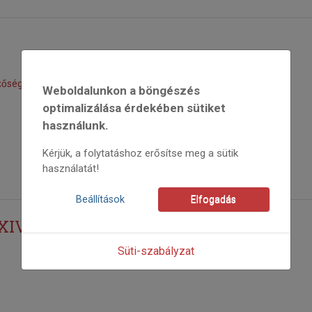
zőségről
Weboldalunkon a böngészés
optimalizálása érdekében sütiket
használunk.
Kérjük, a folytatáshoz erősítse meg a sütik
használatát!
Beállítások
Elfogadás
XIV.
Süti-szabályzat