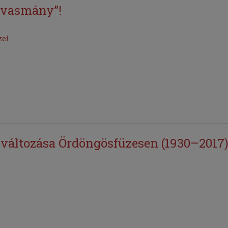
olvasmány”!
zel
változása Ördöngösfüzesen (1930–2017