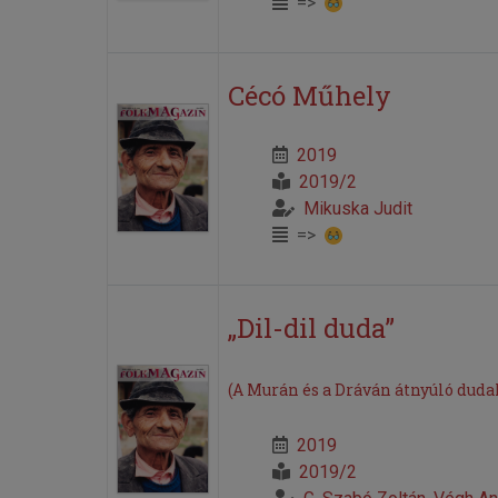
=>
Cécó Műhely
2019
2019/2
Mikuska Judit
=>
„Dil-dil duda”
(A Murán és a Dráván átnyúló du
2019
2019/2