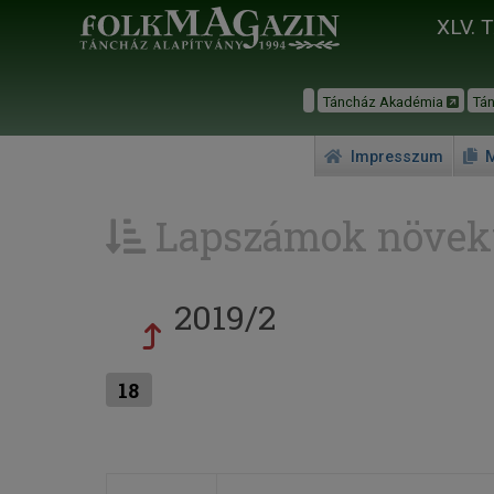
XLV. 
Táncház Akadémia
Tá
Impresszum
M
Lapszámok növek
2019/2
18