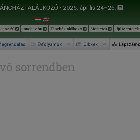
TÁNCHÁZTALÁLKOZÓ • 2026. április 24–26.
ncház 50
tanchaz.hu
Táncháztalálkozó
Mesterek
Ifjú Mesterek
egrendelés
Évfolyamok
Cikkek
Lapszám
vő sorrendben