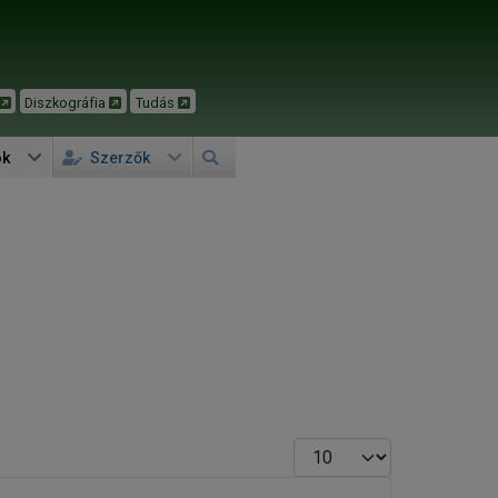
Diszkográfia
Tudás
ok
Szerzők
Tételek #