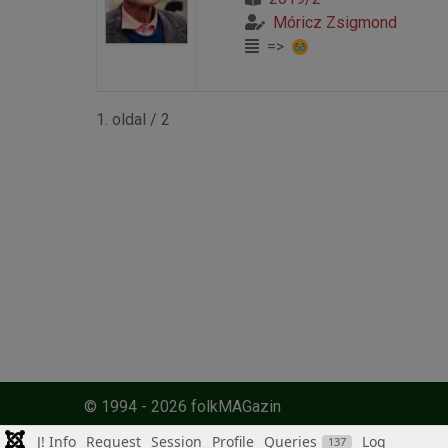
Móricz Zsigmond
=>
1. oldal / 2
© 1994 - 2026 folkMAGazin
J! Info
Request
Session
Profile
Queries
Log
137