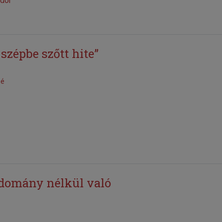
dor
szépbe szőtt hite”
lé
udomány nélkül való