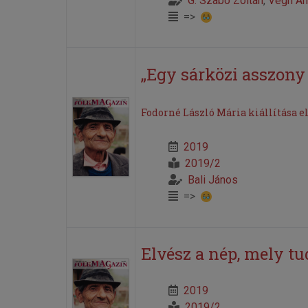
G. Szabó Zoltán
,
Végh An
=>
„Egy sárközi asszony 
Fodorné László Mária kiállítása e
2019
2019/2
Bali János
=>
Elvész a nép, mely t
2019
2019/2