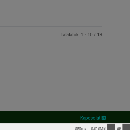
Találatok: 1 - 10 / 18
Kapcsolat
390ms
8.813MB