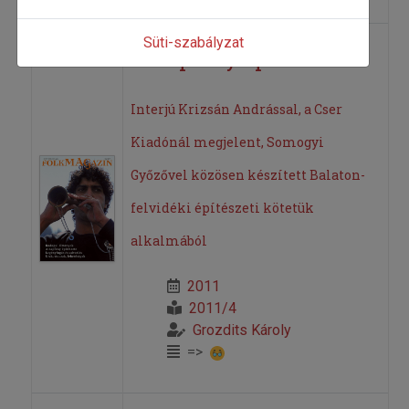
Süti-szabályzat
A napfény építészete
Interjú Krizsán Andrással, a Cser
Kiadónál megjelent, Somogyi
Győzővel közösen készített Balaton-
felvidéki építészeti kötetük
alkalmából
2011
2011/4
Grozdits Károly
=>