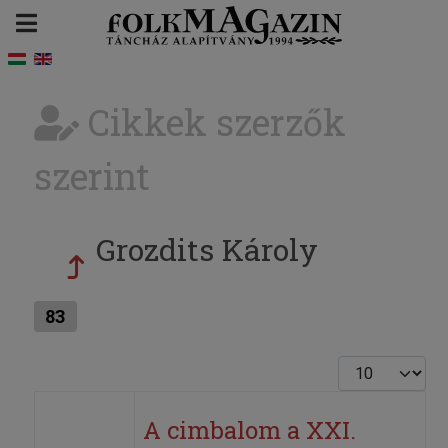
Cikkek szerzők
szerint
Grozdits Károly
83
Tételek #
A cimbalom a XXI.