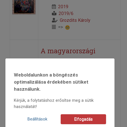
2019
2019/6
Grozdits Károly
=>
A magyarországi
WOMEX tényleg nagy
lehetőség
Weboldalunkon a böngészés
optimalizálása érdekében sütiket
Interjú Liber Endrével
használunk.
Kérjük, a folytatáshoz erősítse meg a sütik
2015
használatát!
2015/2
Grozdits Károly
Beállítások
Elfogadás
=>