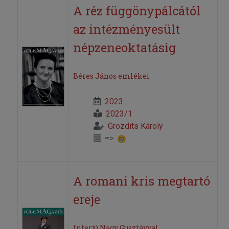
A réz függönypálcától
az intézményesült
népzeneoktatásig
Béres János emlékei
2023
2023/1
Grozdits Károly
=>
A romani kris megtartó
ereje
Interjú Nagy Gusztávval