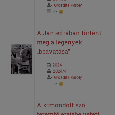
Grozdits Károly
=>
A Jantedrában történt
meg a legények
„beavatása”
2024
2024/4
Grozdits Károly
=>
A kimondott szó
teremtő erejébe vetett