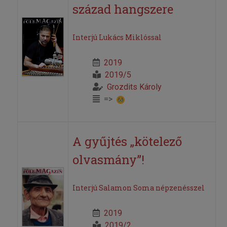
század hangszere
Interjú Lukács Miklóssal
2019
2019/5
Grozdits Károly
=>
A gyűjtés „kötelező
olvasmány”!
Interjú Salamon Soma népzenésszel
2019
2019/2