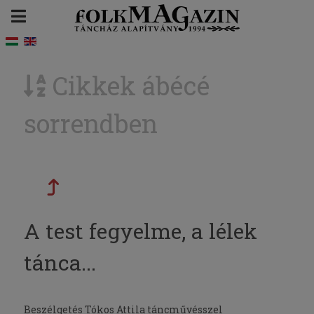
Cikkek ábécé
sorrendben
A test fegyelme, a lélek
tánca...
Beszélgetés Tókos Attila táncművésszel