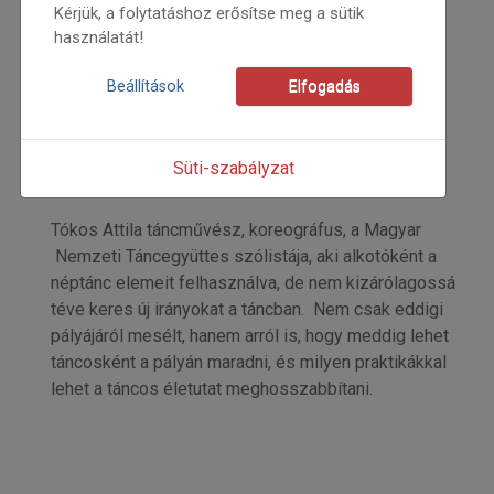
Kérjük, a folytatáshoz erősítse meg a sütik
használatát!
2026
Beállítások
Elfogadás
2026/2
Grozdits Károly
Kezdőoldal: 37
Süti-szabályzat
=>
Tókos Attila táncművész, koreográfus, a Magyar
Nemzeti Táncegyüttes szólistája, aki alkotóként a
néptánc elemeit felhasználva, de nem kizárólagossá
téve keres új irányokat a táncban. Nem csak eddigi
pályájáról mesélt, hanem arról is, hogy meddig lehet
táncosként a pályán maradni, és milyen praktikákkal
lehet a táncos életutat meghosszabbítani.