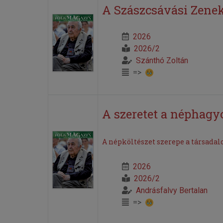
A Szászcsávási Zeneka
2026
2026/2
Szánthó Zoltán
=>
A szeretet a néphagy
A népköltészet szerepe a társada
2026
2026/2
Andrásfalvy Bertalan
=>