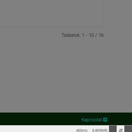
Találatok: 1 - 10 / 16
Kapcsolat
460ms
8.809MB