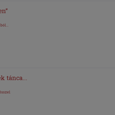
en”
ól...
k tánca...
ésszel