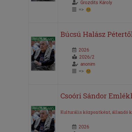
Grozdits Károly
=>
Búcsú Halász Pétertő
2026
2026/2
anonim
=>
Csoóri Sándor Emlék
Kulturális központként, állandó k
2026