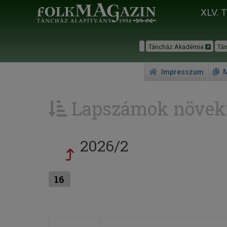
XLV. 
Táncház Akadémia
Tá
Impresszum
M
Lapszámok növek
2026/2
16