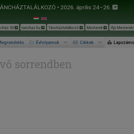
TÁNCHÁZTALÁLKOZÓ • 2026. április 24–26.
ncház 50
tanchaz.hu
Táncháztalálkozó
Mesterek
Ifjú Mesterek
egrendelés
Évfolyamok
Cikkek
Lapszám
vő sorrendben