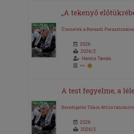
„A tekenyő előtükréb
Üzenetek a Ravazdi Parasztszalonb
2026
2026/2
Henics Tamás
=>
A test fegyelme, a léle
Beszélgetés Tókos Attila táncműv
2026
2026/2