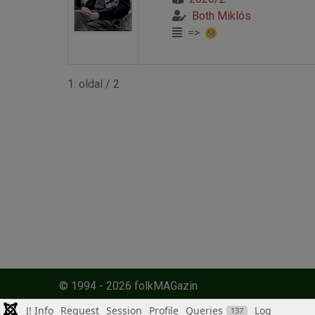
Both Miklós
=>
1. oldal / 2
© 1994 - 2026 folkMAGazin
J! Info
Request
Session
Profile
Queries
Log
137