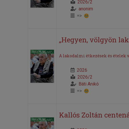
2026/2
anonim
=>
„Hegyen, völgyön lak
A lakodalmi étkezések és ételek 
2026
2026/2
Báti Anikó
=>
Kallós Zoltán centen