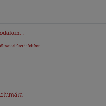
odalom...”
változásai Cserépfaluban
áriumára