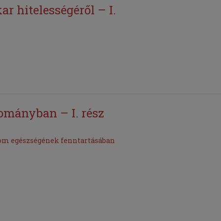
r hitelességéről – I.
ományban – I. rész
lom egészségének fenntartásában