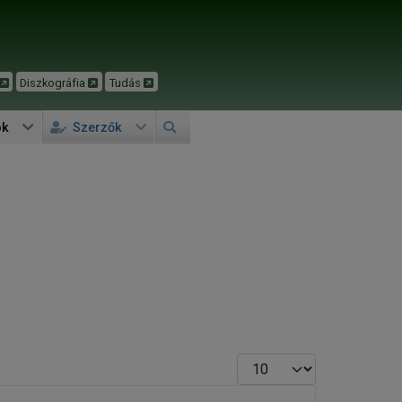
Diszkográfia
Tudás
ok
Szerzők
Tételek #