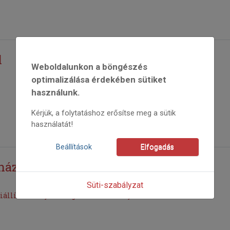
l
Weboldalunkon a böngészés
optimalizálása érdekében sütiket
használunk.
Kérjük, a folytatáshoz erősítse meg a sütik
használatát!
Beállítások
Elfogadás
ház
Süti-szabályzat
iállítással nyílt meg a költő zámolyi szülőháza