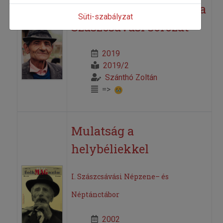
Két új lemezzel bővült a
Süti-szabályzat
Szászcsávási sorozat
2019
2019/2
Szánthó Zoltán
=>
Mulatság a
helybéliekkel
I. Szászcsávási Népzene– és
Néptánctábor
2002