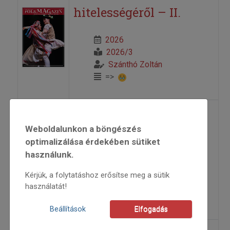
hitelességéről – II.
2026
2026/3
Szánthó Zoltán
=>
Csávás
Weboldalunkon a böngészés
optimalizálása érdekében sütiket
1999
használunk.
1999/4
kritika
Kérjük, a folytatáshoz erősítse meg a sütik
Szánthó Zoltán
használatát!
=>
Beállítások
Elfogadás