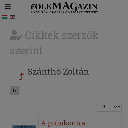
Cikkek szerzők
szerint
Szánthó Zoltán
6
Tételek #
A prímkontra