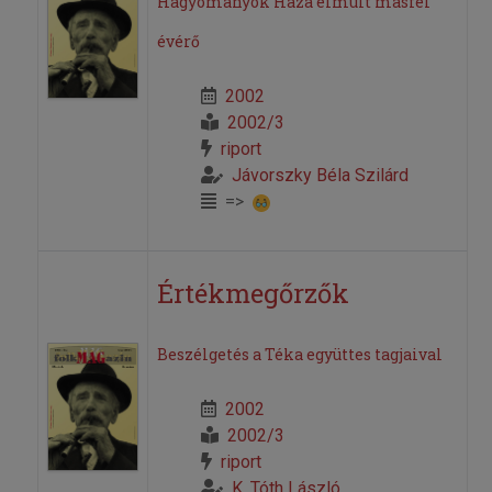
Hagyományok Háza elmúlt másfél
évérő
2002
2002/3
riport
Jávorszky Béla Szilárd
=>
Értékmegőrzők
Beszélgetés a Téka együttes tagjaival
2002
2002/3
riport
K. Tóth László