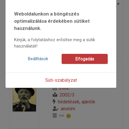
„Az új élő népzene 2003”
Weboldalunkon a böngészés
optimalizálása érdekében sütiket
2002
2002/3
használunk.
hirdetések, ajánlók
Kérjük, a folytatáshoz erősítse meg a sütik
anonim
használatát!
=>
Beállítások
Elfogadás
Csángóföld
Süti-szabályzat
2002
2002/3
hirdetések, ajánlók
anonim
=>