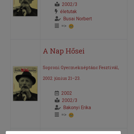
2002/3
életutak
Busai Norbert
=>
A Nap Hősei
Soproni Gyermeknéptánc Fesztivál,
2002. június 21–23.
2002
2002/3
Bakonyi Erika
=>