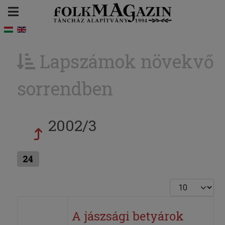
Lapszámok növekvő
sorrendben
2002/3
24
Tételek #
A jászsági betyárok