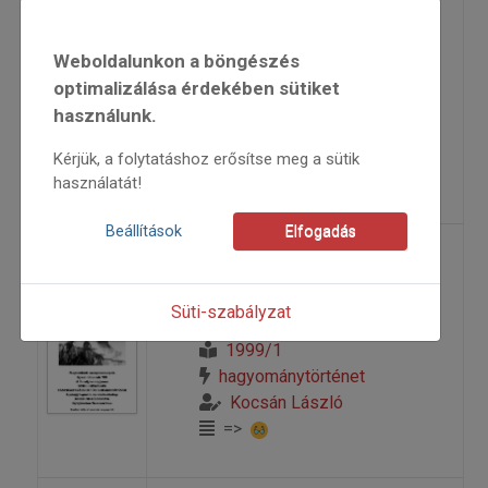
balladája
Weboldalunkon a böngészés
optimalizálása érdekében sütiket
2000
használunk.
2000/2
Kocsán László
Kérjük, a folytatáshoz erősítse meg a sütik
=>
használatát!
Beállítások
Elfogadás
A mesélő huszárok
Süti-szabályzat
1999
1999/1
hagyománytörténet
Kocsán László
=>