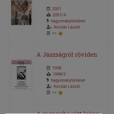
2001
2001/4
hagyománytörténet
Kocsán László
=>
A Jászságról röviden
1998
1998/3
hagyománytörténet
Kocsán László
=>
A mennybe vitt leány