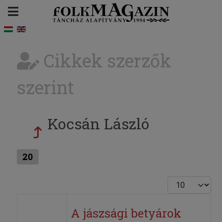
Cikkek szerzők
szerint
Kocsán László
20
Tételek #
A jászsági betyárok