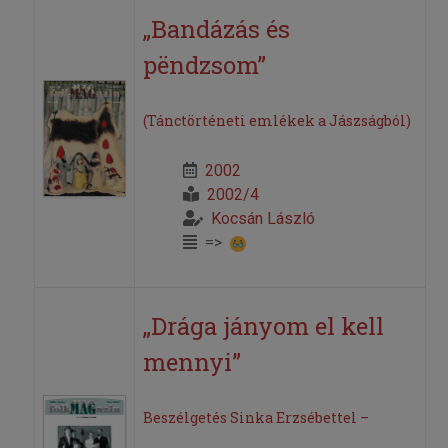
„Bandázás és
pëndzsom”
(Tánctörténeti emlékek a Jászságból)
2002
2002/4
Kocsán László
=>
„Drága jányom el kell
mennyi”
Beszélgetés Sinka Erzsébettel –