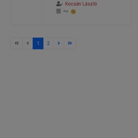
Kocsán László
=>
1
2