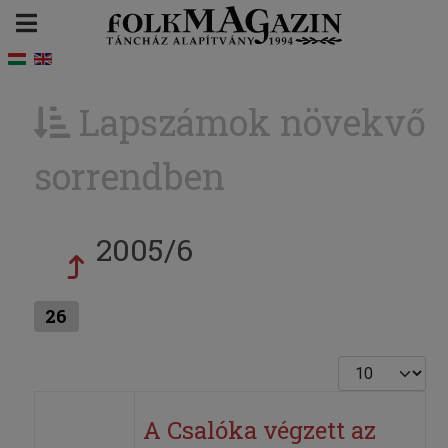
Lapszámok növekvő
sorrendben
2005/6
26
Tételek #
A Csalóka végzett az