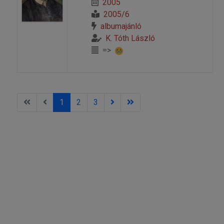
2005
2005/6
albumajánló
K. Tóth László
=>
1
2
3