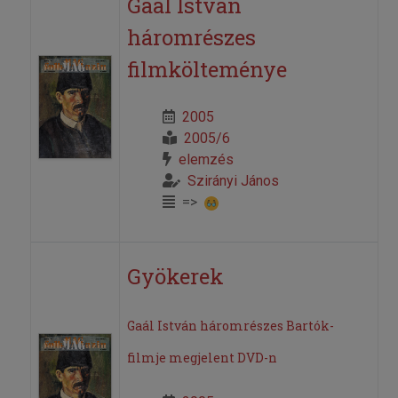
Gaál István
háromrészes
filmkölteménye
2005
2005/6
elemzés
Szirányi János
=>
Gyökerek
Gaál István háromrészes Bartók-
filmje megjelent DVD-n