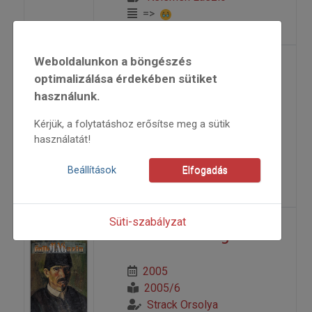
=>
Weboldalunkon a böngészés
Cacho o’ Duxo
optimalizálása érdekében sütiket
használunk.
2005
Kérjük, a folytatáshoz erősítse meg a sütik
2005/6
használatát!
beszámoló
Avar Panni
Beállítások
Elfogadás
=>
Süti-szabályzat
Csak a tánc maga
2005
2005/6
Strack Orsolya