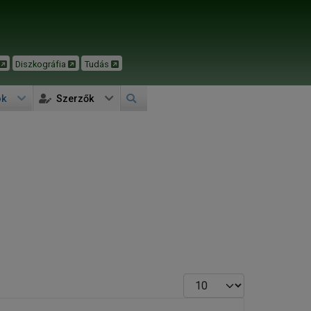
Diszkográfia
Tudás
ok
Szerzők
Tételek #