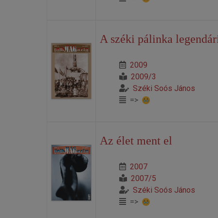
A széki pálinka legendá
2009
2009/3
Széki Soós János
=>
Az élet ment el
2007
2007/5
Széki Soós János
=>