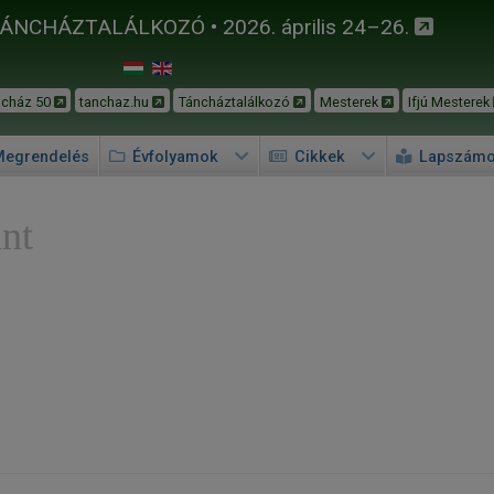
TÁNCHÁZTALÁLKOZÓ • 2026. április 24–26.
ncház 50
tanchaz.hu
Táncháztalálkozó
Mesterek
Ifjú Mesterek
egrendelés
Évfolyamok
Cikkek
Lapszám
nt