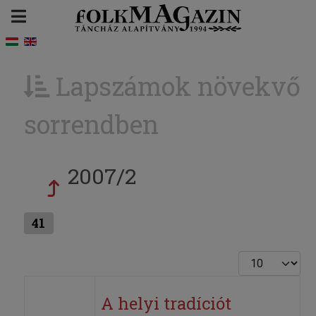
Lapszámok növekvő
sorrendben
2007/2
41
Tételek #
A helyi tradíciót