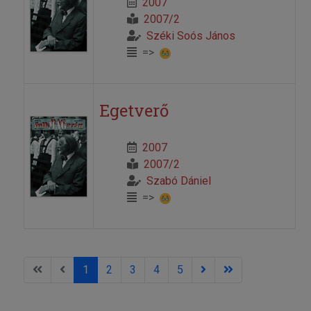
2007
2007/2
Széki Soós János
=>
Egetverő
2007
2007/2
Szabó Dániel
=>
1
2
3
4
5