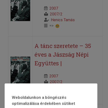
2007
2007/2
Henics Tamás
=>
A tánc szeretete – 35
éves a Jászság Népi
Együttes |
2007
2007/2
H. Bathó Edit
=>
Weboldalunkon a böngészés
optimalizálása érdekében sütiket