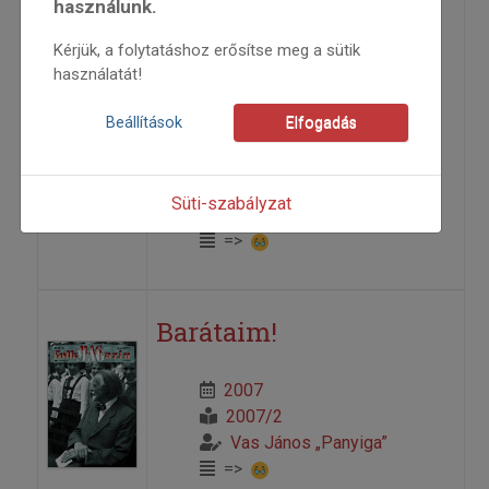
használunk.
A XVIII. Országos
Kérjük, a folytatáshoz erősítse meg a sütik
Szólótáncfesztivál
használatát!
Békéscsabán
Beállítások
Elfogadás
2007
2007/2
Süti-szabályzat
Nagy Zoltán dr.
=>
Barátaim!
2007
2007/2
Vas János „Panyiga”
=>