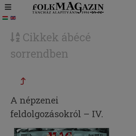
Cikkek ábécé
sorrendben
A népzenei
feldolgozásokról – IV.