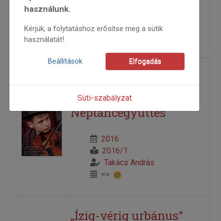
2016
használunk.
2016/1
Adonyi Adrienn
Kérjük, a folytatáshoz erősítse meg a sütik
=>
használatát!
Beállítások
Elfogadás
Hatvanéves a
Csallóközi
Süti-szabályzat
Néptáncegyüttes
2016
2016/1
Takács András
=>
„Ízig-vérig urbánus”