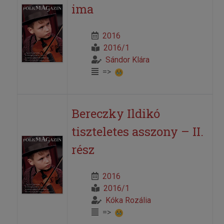
ima
2016
2016/1
Sándor Klára
=>
Bereczky Ildikó
tiszteletes asszony – II.
rész
2016
2016/1
Kóka Rozália
=>