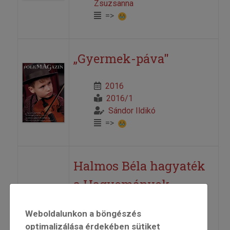
Zsuzsanna
=>
„Gyermek-páva"
2016
2016/1
Sándor Ildikó
=>
Halmos Béla hagyaték
a Hagyományok
Házában
Weboldalunkon a böngészés
optimalizálása érdekében sütiket