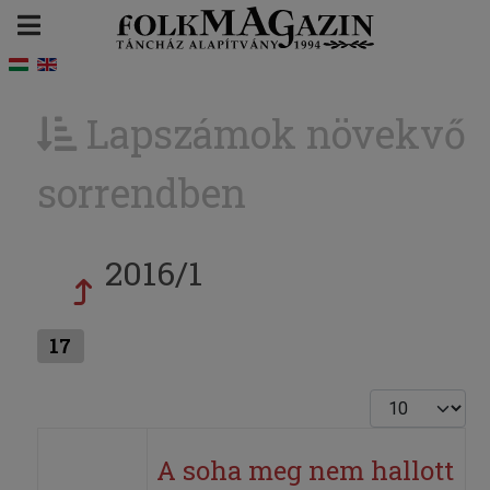
Lapszámok növekvő
sorrendben
2016/1
17
Tételek #
A soha meg nem hallott