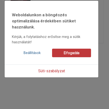
2016
Weboldalunkon a böngészés
2016/1
Bata Tímea
,
Tasnádi
optimalizálása érdekében sütiket
Zsuzsanna
használunk.
=>
Kérjük, a folytatáshoz erősítse meg a sütik
használatát!
Beállítások
Elfogadás
Süti-szabályzat