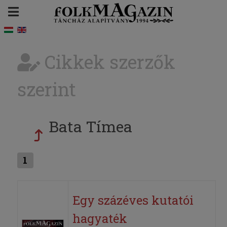
Cikkek szerzők
szerint
Bata Tímea
1
Egy százéves kutatói
hagyaték