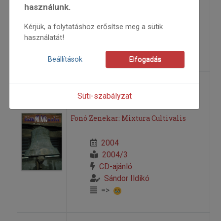
2021/4
használunk.
Kozma Gergely
,
Sándor
Ildikó
,
Tóth Bence
,
Verhóczki
Kérjük, a folytatáshoz erősítse meg a sütik
használatát!
Milán
=>
Beállítások
Elfogadás
Egy kései recenzió
Süti-szabályzat
Fonó Zenekar: Mixtura Cultivalis
2004
2004/3
CD-ajánló
Sándor Ildikó
=>