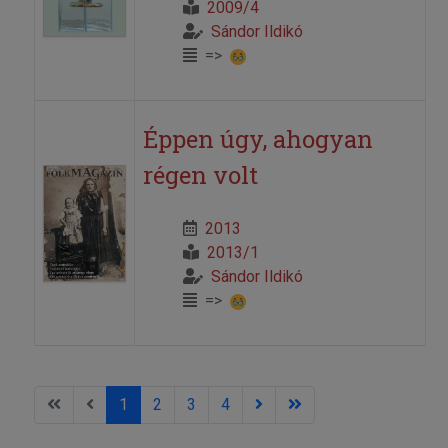
2009/4
Sándor Ildikó
=>
Éppen úgy, ahogyan
régen volt
2013
2013/1
Sándor Ildikó
=>
1
2
3
4