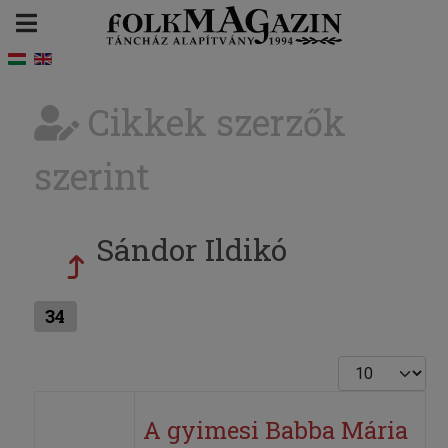
Cikkek szerzők
szerint
Sándor Ildikó
34
Tételek #
A gyimesi Babba Mária