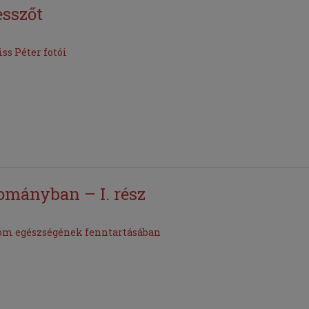
sszőt
ss Péter fotói
ományban – I. rész
lom egészségének fenntartásában