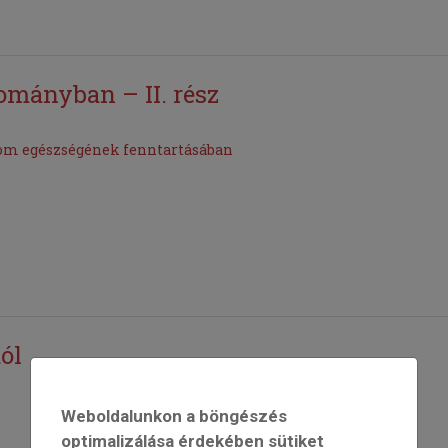
ományban – II. rész
lom egészségének fenntartásában
ól
Weboldalunkon a böngészés
optimalizálása érdekében sütiket