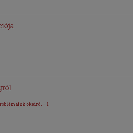
iója
gról
roblémáink okairól – I.