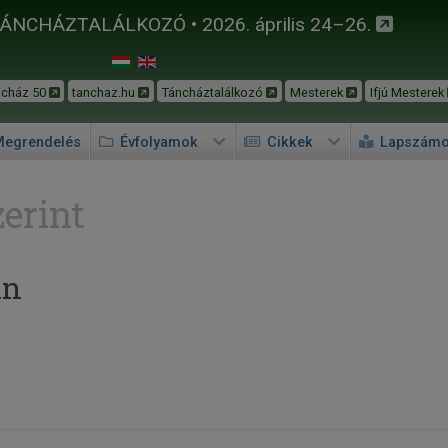
TÁNCHÁZTALÁLKOZÓ • 2026. április 24–26.
ncház 50
tanchaz.hu
Táncháztalálkozó
Mesterek
Ifjú Mesterek
egrendelés
Évfolyamok
Cikkek
Lapszám
erint
an