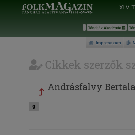
XLV. 
Táncház Akadémia
Tá
Impresszum
M
Cikkek szerzők sz
Andrásfalvy Bertal
9