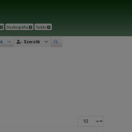
Diszkográfia
Tudás
ok
Szerzők
Tételek #