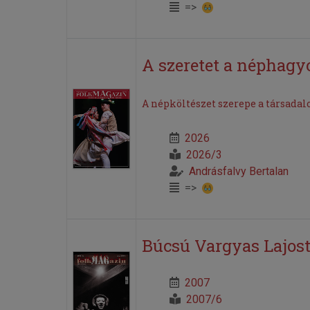
=>
A szeretet a néphagy
A népköltészet szerepe a társada
2026
2026/3
Andrásfalvy Bertalan
=>
Búcsú Vargyas Lajost
2007
2007/6