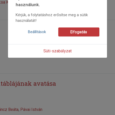
sa Katalin
használunk.
Kérjük, a folytatáshoz erősítse meg a sütik
használatát!
Beállítások
Elfogadás
Süti-szabályzat
táblájának avatása
incz Beáta
,
Pávai István