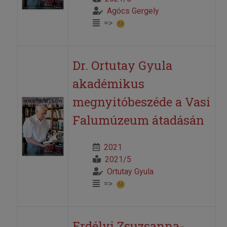
Agócs Gergely
=>
Dr. Ortutay Gyula
akadémikus
megnyitóbeszéde a Vasi
Falumúzeum átadásán
2021
2021/5
Ortutay Gyula
=>
Erdélyi Zsuzsanna-