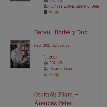
2021/5
Juhász Zoltán
,
Szerényi Béla
=>
Batyu–Borbély Duó
Pécs, 2021. október 22.
2021
2021/5
Szávai József
=>
Csernók Klára –
Árendás Péter: