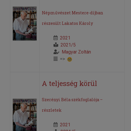
Népművészet Mestere-díjban
részesült Lakatos Károly
2021
2021/5
Magyar Zoltán
=>
A teljesség körül
Szerényi Béla székfoglalója –
részletek
2021