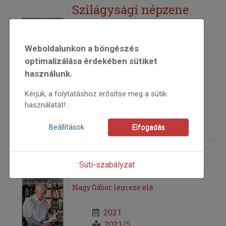
Szilágysági népzene
Kanalas Imre dallamai
Weboldalunkon a böngészés
(Hagyományok Háza, 2021)
optimalizálása érdekében sütiket
használunk.
2021
2021/5
Kérjük, a folytatáshoz erősítse meg a sütik
használatát!
anonim
=>
Beállítások
Elfogadás
Csiszolt füleknek való
Süti-szabályzat
Nagy Gábor lemeze elé
2021
2021/5