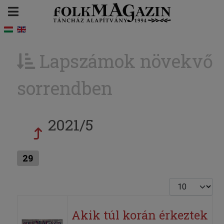
Lapszámok növekvő
sorrendben
2021/5
29
Tételek #
Akik túl korán érkeztek