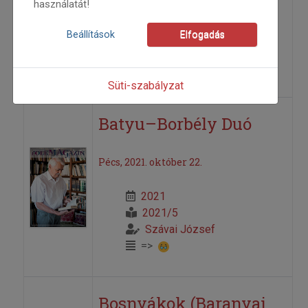
2006
használatát!
2006/1
elemzés
Beállítások
Elfogadás
Szávai József
=>
Süti-szabályzat
Batyu–Borbély Duó
Pécs, 2021. október 22.
2021
2021/5
Szávai József
=>
Bosnyákok (Baranyai