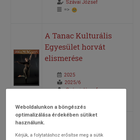
Szávai József
=>
A Tanac Kulturális
Egyesület horvát
elismerése
2025
2025/6
Szávai József
=>
Weboldalunkon a böngészés
optimalizálása érdekében sütiket
Az örök Kalotaszeg
használunk.
Kérjük, a folytatáshoz erősítse meg a sütik