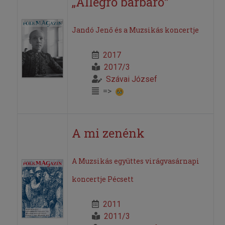
„Allegro barbaro”
Jandó Jenő és a Muzsikás koncertje
2017
2017/3
Szávai József
=>
A mi zenénk
A Muzsikás együttes virágvasárnapi
koncertje Pécsett
2011
2011/3