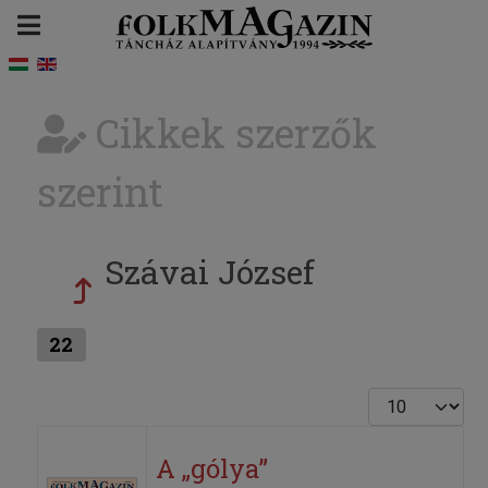
Cikkek szerzők
szerint
Szávai József
22
Tételek #
A „gólya”