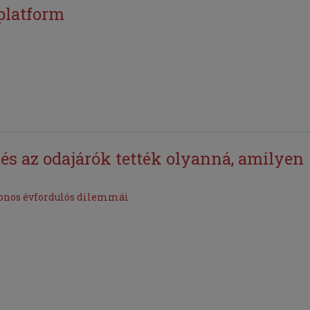
platform
és az odajárók tették olyanná, amilyen
jdonos évfordulós dilemmái