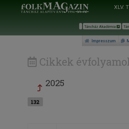
XLV. 
Táncház Akadémia
Tá
Impresszum
M
Cikkek évfolyamok
2025
132