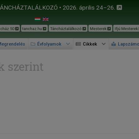
TÁNCHÁZTALÁLKOZÓ • 2026. április 24–26.
ncház 50
tanchaz.hu
Táncháztalálkozó
Mesterek
Ifjú Mesterek
egrendelés
Évfolyamok
Cikkek
Lapszám
 szerint