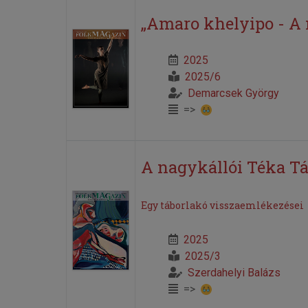
„Amaro khelyipo - A
2025
2025/6
Demarcsek György
=>
A nagykállói Téka Tá
Egy táborlakó visszaemlékezései
2025
2025/3
Szerdahelyi Balázs
=>