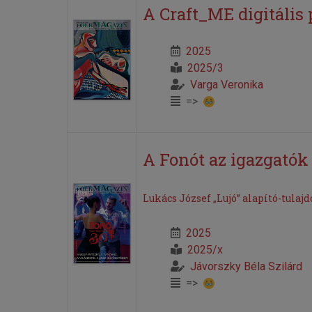
A Craft_ME digitális 
2025
2025/3
Varga Veronika
=>
A Fonót az igazgatók 
Lukács József „Lujó” alapító-tula
2025
2025/x
Jávorszky Béla Szilárd
=>