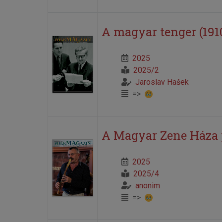
A magyar tenger (191
2025
2025/2
Jaroslav Hašek
=>
A Magyar Zene Háza 
2025
2025/4
anonim
=>