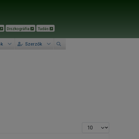
Diszkográfia
Tudás
ok
Szerzők
Tételek #