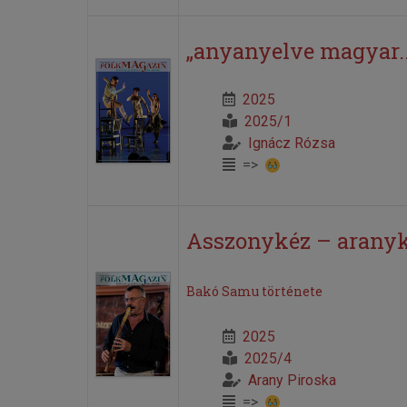
„anyanyelve magyar..
2025
2025/1
Ignácz Rózsa
=>
Asszonykéz – arany
Bakó Samu története
2025
2025/4
Arany Piroska
=>