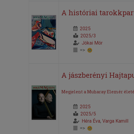
A históriai tarokkpar
2025
2025/3
Jókai Mór
=>
A jászberényi Hajtap
Megjelent a Muharay Elemér éle
2025
2025/5
Héra Éva
,
Varga Kamill
=>