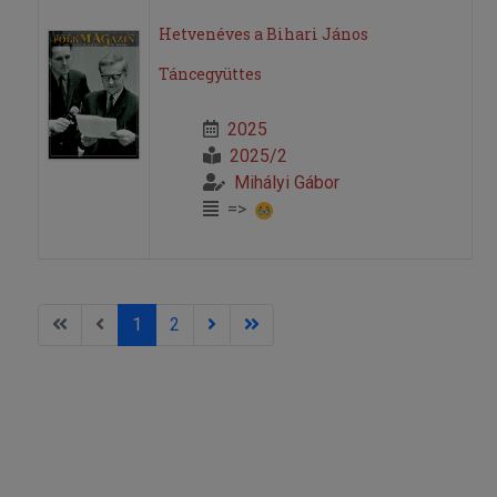
Hetvenéves a Bihari János
Táncegyüttes
2025
2025/2
Mihályi Gábor
=>
1
2