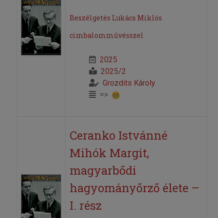
Beszélgetés Lukács Miklós
cimbalomművésszel
2025
2025/2
Grozdits Károly
=>
Ceranko Istvánné
Mihók Margit,
magyarbődi
hagyományőrző élete –
I. rész