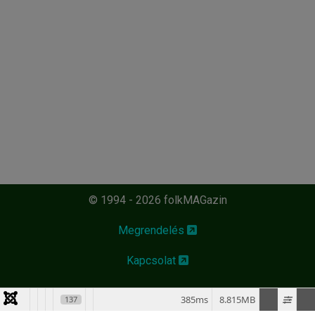
© 1994 - 2026 folkMAGazin
Megrendelés
Kapcsolat
385ms
8.815MB
137