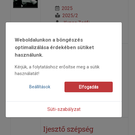
2025
2025/2
Kupec Zsófi
=>
Weboldalunkon a böngészés
optimalizálása érdekében sütiket
Fehér Anikó: Vágják az
használunk.
erdei utat...
Kérjük, a folytatáshoz erősítse meg a sütik
használatát!
2025
Beállítások
Elfogadás
2025/2
Gubinecz Ákos
=>
Süti-szabályzat
Ijesztő szépség