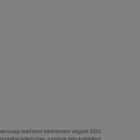
kossági telefonos lekérdezést végzett 2025.
ográfiai jellemzőire, a magyar népi kultúrához,