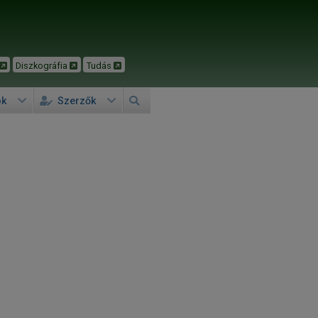
Diszkográfia
Tudás
ok
Szerzők