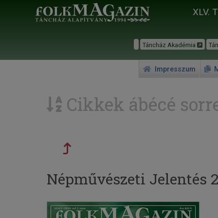
XLV. 
Táncház Akadémia
Tá
Impresszum
M
Cikkek ábécé sorr
Népművészeti Jelentés 