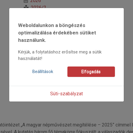
2026
2026/2
Both Miklós
Kezdőoldal: 16
Weboldalunkon a böngészés
=>
optimalizálása érdekében sütiket
használunk.
Kérjük, a folytatáshoz erősítse meg a sütik
használatát!
Beállítások
Elfogadás
Süti-szabályzat
intézet „A magyar népművészet megítélése – 2025” címmel la
sével. A kutatás három fő témakörre fókuszált: a válaszadók dem