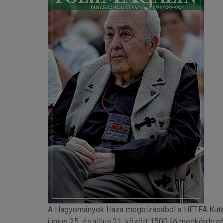
A Hagyományok Háza megbízásából a HÉTFA Kutató
június 25. és július 21. között 1500 fő megkérdezé