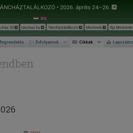
TÁNCHÁZTALÁLKOZÓ • 2026. április 24–26.
ncház 50
tanchaz.hu
Táncháztalálkozó
Mesterek
Ifjú Mesterek
egrendelés
Évfolyamok
Cikkek
Lapszám
endben
2026