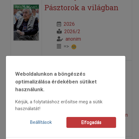
Pásztorok a világban
2026
2026/2
anonim
=>
Szerencsének
Weboldalunkon a böngészés
optimalizálása érdekében sütiket
Szerencséje
használunk.
2026
Kérjük, a folytatáshoz erősítse meg a sütik
2026/2
használatát!
Lakatos Anna
,
Magyar Zoltán
=>
Beállítások
Elfogadás