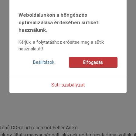
2019
2019/3
Weboldalunkon a böngészés
Fehér Anikó
Kezdőoldal: 11
optimalizálása érdekében sütiket
=>
használunk.
Kérjük, a folytatáshoz erősítse meg a sütik
használatát!
Beállítások
Elfogadás
Süti-szabályzat
ni) CD-ről írt recenziót Fehér Anikó.
 ez által a magyar népdalt, akiknek eddig fenntartásai voltak. A