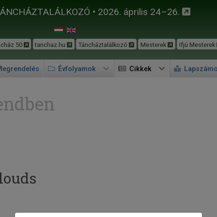
TÁNCHÁZTALÁLKOZÓ • 2026. április 24–26.
ncház 50
tanchaz.hu
Táncháztalálkozó
Mesterek
Ifjú Mesterek
egrendelés
Évfolyamok
Cikkek
Lapszám
endben
louds