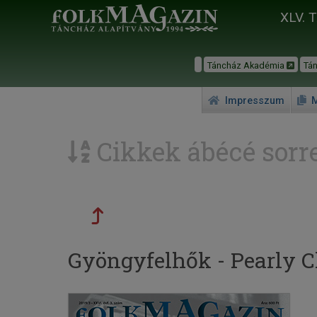
XLV. 
Táncház Akadémia
Tá
Impresszum
M
Cikkek ábécé sorr
Gyöngyfelhők - Pearly C