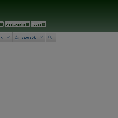
Diszkográfia
Tudás
ok
Szerzők