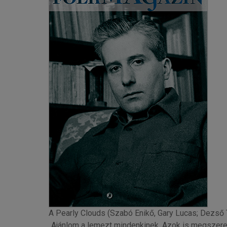
A Pearly Clouds (Szabó Enikő, Gary Lucas; Dezső Tó
„Ajánlom a lemezt mindenkinek. Azok is megszeretik