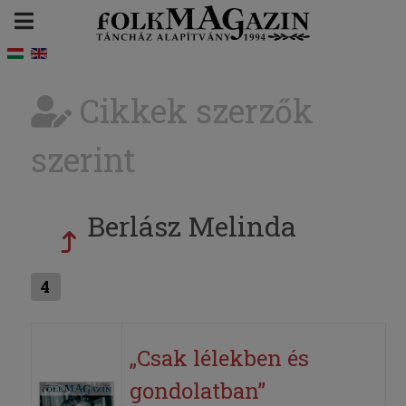
Cikkek szerzők
szerint
Berlász Melinda
4
„Csak lélekben és
gondolatban”