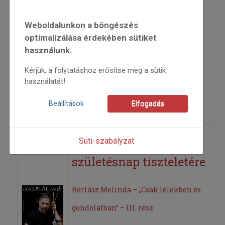
Kolozsvár, 1907. február 1. – Bern, 1992.
Weboldalunkon a böngészés
optimalizálása érdekében sütiket
március 4.
használunk.
2015
Kérjük, a folytatáshoz erősítse meg a sütik
2015/6
használatát!
Berlász Melinda
=>
Beállítások
Elfogadás
Veress Sándor – A 75.
Süti-szabályzat
születésnap tiszteletére
Berlász Melinda – „Csak lélekben és
gondolatban” – III. rész