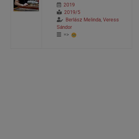
2019
2019/5
Berlász Melinda
,
Veress
Sándor
=>