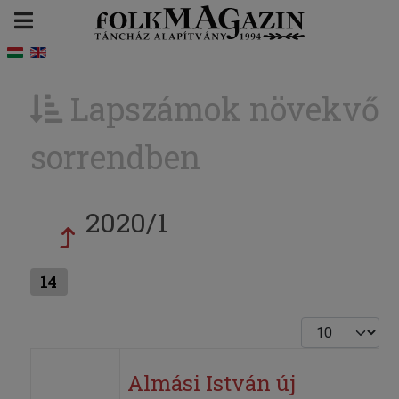
Lapszámok növekvő
sorrendben
2020/1
14
Tételek #
Almási István új