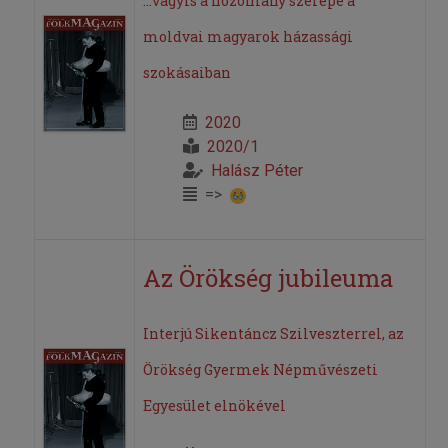
...vagyis a hozomány szerepe a
moldvai magyarok házassági
szokásaiban
2020
2020/1
Halász Péter
=>
Az Örökség jubileuma
Interjú Sikentáncz Szilveszterrel, az
Örökség Gyermek Népművészeti
Egyesület elnökével