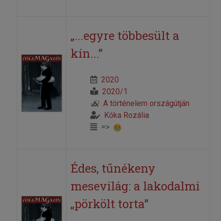
„...egyre többesült a
kín...”
2020
2020/1
A történelem országútján
Kóka Rozália
=>
Édes, tűnékeny
mesevilág: a lakodalmi
„pörkölt torta”