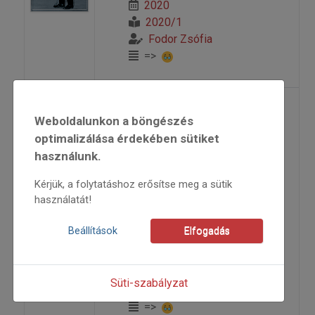
2020
2020/1
Fodor Zsófia
=>
Cigányzene? Magyar
Weboldalunkon a böngészés
zene?
optimalizálása érdekében sütiket
használunk.
Magyar népdalok a német
Kérjük, a folytatáshoz erősítse meg a sütik
használatát!
zeneműpiacon – részletek
Beállítások
Elfogadás
2020
2020/1
Tallózó
Süti-szabályzat
Bartók Béla
=>